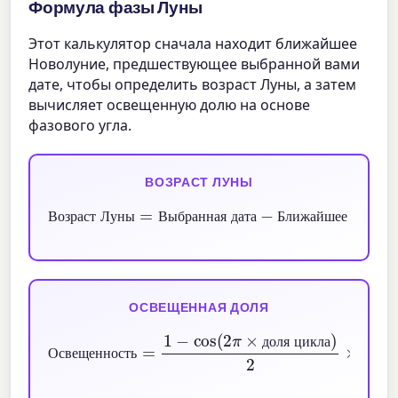
Формула фазы Луны
Этот калькулятор сначала находит ближайшее
Новолуние, предшествующее выбранной вами
дате, чтобы определить возраст Луны, а затем
вычисляет освещенную долю на основе
фазового угла.
ВОЗРАСТ ЛУНЫ
Выбранная дата
Возраст Луны
−
Ближайшее Новолуние
=
В
о
з
р
а
с
т
Л
у
н
ы
В
ы
б
р
а
н
н
а
я
д
а
т
а
Б
л
и
ж
а
й
ш
е
е
Н
о
в
о
л
ОСВЕЩЕННАЯ ДОЛЯ
Освещенность
доля цикла
)
2
=
×
1
100
−
cos
%
(
2
π
×
д
о
л
я
ц
и
к
л
а
О
с
в
е
щ
е
н
н
о
с
т
ь