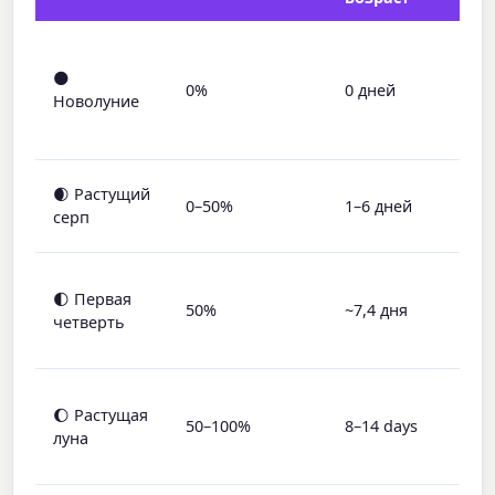
Н
о
🌑
0%
0 дней
с
Новолуние
о
с
Т
🌒 Растущий
0–50%
1–6 дней
у
серп
к
О
🌓 Первая
п
50%
~7,4 дня
четверть
(
п
О
🌔 Растущая
б
50–100%
8–14 days
луна
п
п