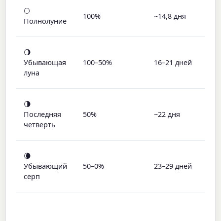
П
🌕
100%
~14,8 дня
о
Полнолуние
к
О
🌖
б
Убывающая
100–50%
16–21 дней
п
луна
у
О
🌗
п
Последняя
50%
~22 дня
(
четверть
п
У
🌘
п
Убывающий
50–0%
23–29 дней
с
серп
Н