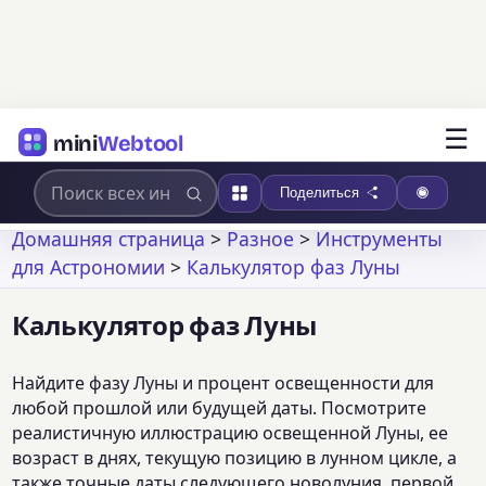
☰
mini
Webtool
Поделиться
Домашняя страница
>
Разное
>
Инструменты
для Астрономии
>
Калькулятор фаз Луны
Калькулятор фаз Луны
Найдите фазу Луны и процент освещенности для
любой прошлой или будущей даты. Посмотрите
реалистичную иллюстрацию освещенной Луны, ее
возраст в днях, текущую позицию в лунном цикле, а
также точные даты следующего новолуния, первой