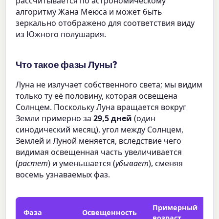
рассчитывается по астрономическому
алгоритму Жана Меюса и может быть
зеркально отображено для соответствия виду
из Южного полушария.
Что такое фазы Луны?
Луна не излучает собственного света; мы видим
только ту её половину, которая освещена
Солнцем. Поскольку Луна вращается вокруг
Земли примерно за
29,5 дней
(один
синодический месяц), угол между Солнцем,
Землей и Луной меняется, вследствие чего
видимая освещенная часть увеличивается
(
растет
) и уменьшается (
убывает
), сменяя
восемь узнаваемых фаз.
Примерный
Фаза
Освещенность
В
возраст