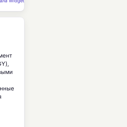
ала Widget
мент
Y),
выми
ы
онные
я