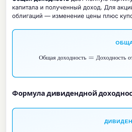
капитала и полученный доход. Для акци
облигаций — изменение цены плюс куп
ОБЩА
Общая доходность
=
Доходност
Ди
О
б
щ
а
я
д
о
х
о
д
н
о
с
т
ь
Д
о
х
о
д
н
о
с
т
ь
о
Формула дивидендной доходно
ДИВИДЕН