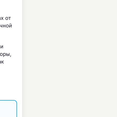
х от
очной
ли
торы,
ак