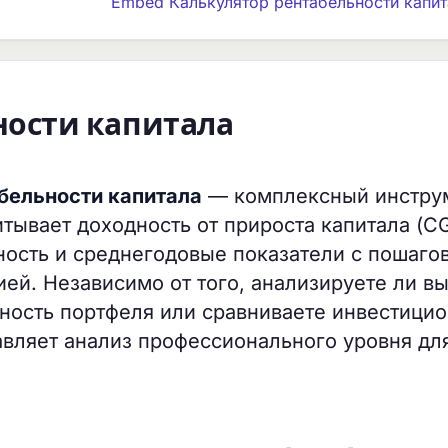
Embed Калькулятор рентабельности капит
ности капитала
бельности капитала
— комплексный инстру
тывает доходность от прироста капитала (CG
ость и среднегодовые показатели с пошаго
ей. Независимо от того, анализируете ли в
вность портфеля или сравниваете инвестици
авляет анализ профессионального уровня дл