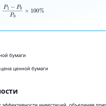
P
1
−
P
0
P
0
×
100
%
ной бумаги
 цена ценной бумаги
ности
 эффективности инвестиций, объединяя при