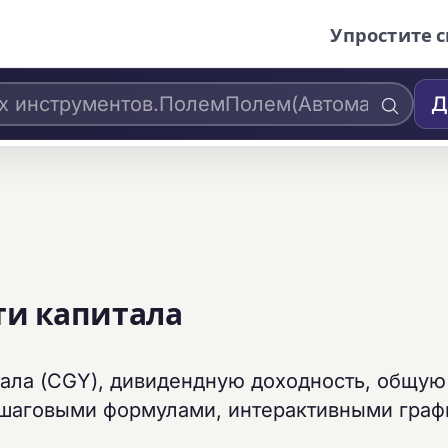
Упростите с
Д
ти капитала
тала (CGY), дивидендную доходность, общую
ошаговыми формулами, интерактивными граф