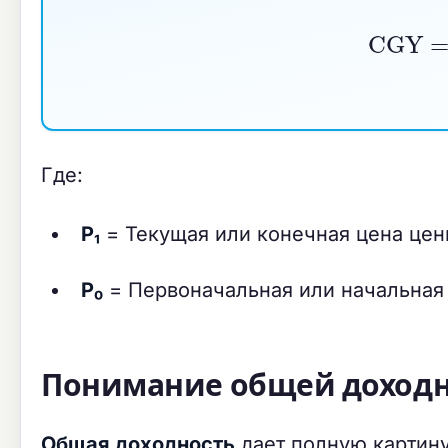
CGY
=
Где:
P₁
= Текущая или конечная цена цен
P₀
= Первоначальная или начальная
Понимание общей доход
Общая доходность
дает полную картину