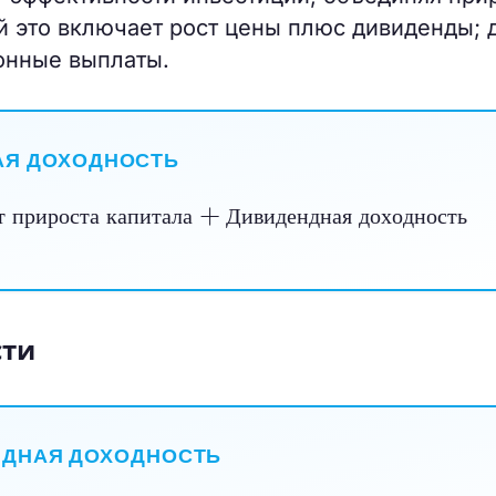
й это включает рост цены плюс дивиденды; 
онные выплаты.
Я ДОХОДНОСТЬ
ь от прироста капитала
видендная доходность
+
т
п
р
и
р
о
с
т
а
к
а
п
и
т
а
л
а
Д
и
в
и
д
е
н
д
н
а
я
д
о
х
о
д
н
о
с
т
ь
сти
ДНАЯ ДОХОДНОСТЬ