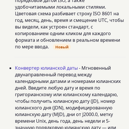
порядковой датой ISO, а также
удобочитаемыми локальными стилями.
Цветовая схема разбивает строку ISO 8601 на
год, месяц, день, время и смещение UTC, чтобы
вы видели, как устроен стандарт, с
копированием одним кликом для каждого
формата и обновлением в реальном времени
по мере ввода.
Новый
Конвертер юлианской даты
- Мгновенный
двунаправленный перевод между
календарными датами и номерами юлианских
дней. Введите любую дату и время по
григорианскому или юлианскому календарю,
чтобы получить юлианскую дату (JD), номер
юлианского дня (JDN), модифицированную
юлианскую дату (MJD), дни от J2000.0, метку
времени Unix, день года, день недели и 5-
значную порядковую юлианскую дату — или