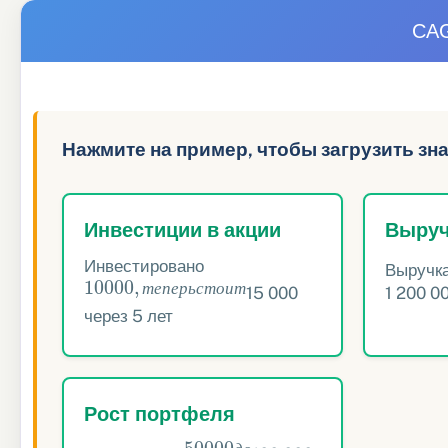
CAG
Нажмите на пример, чтобы загрузить зн
Инвестиции в акции
Выруч
Инвестировано
Выручк
10
000
,
т
е
п
е
р
ь
с
т
о
и
т
15 000
1 200 00
т
е
п
е
р
ь
с
т
о
и
т
через 5 лет
Рост портфеля
50
000
д
о