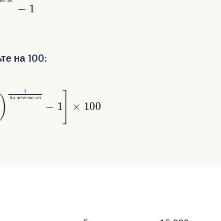
т
в
о
л
е
т
е на 100:
сть
ет
−
1
]
×
100
К
о
л
и
ч
е
с
т
в
о
л
е
т