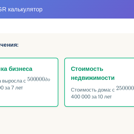
R калькулятор
ачения:
ка бизнеса
Стоимость
500
000
д
о
недвижимости
а выросла с
д
о
250
0
0 за 7 лет
Стоимость дома: с
400 000 за 10 лет