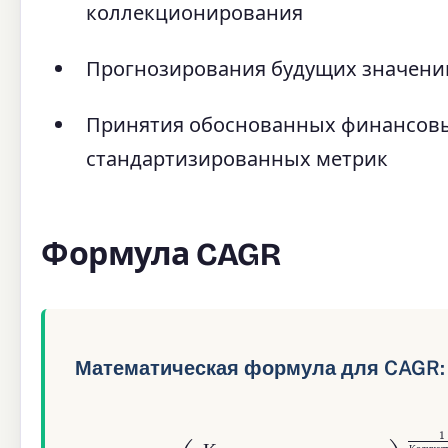
коллекционирования
Прогнозирования будущих значений
Принятия обоснованных финансовы
стандартизированных метрик
Формула CAGR
Математическая формула для CAGR:
CAGR
Начальная стоимость
=
(
Конечная стоимость
)
1
Количество лет
−