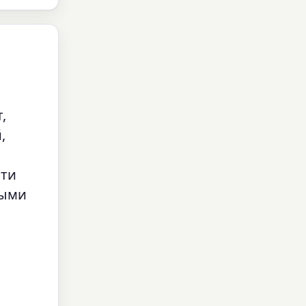
,
,
сти
ными