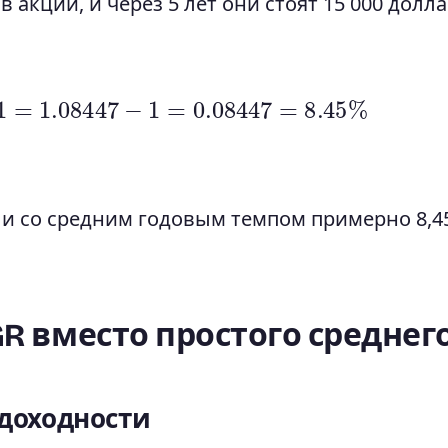
 акции, и через 5 лет они стоят 15 000 долла
−
1
=
1.08447
−
1
=
0.08447
=
8.45
%
ли со средним годовым темпом примерно 8,4
R вместо простого среднег
 доходности