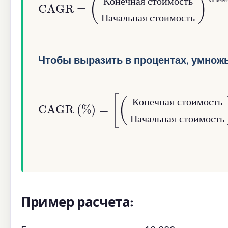
К
о
л
и
ч
е
с
К
о
н
е
ч
н
а
я
с
т
о
и
м
о
с
т
ь
Н
а
ч
а
л
ь
н
а
я
с
т
о
и
м
о
с
т
ь
Чтобы выразить в процентах, умножьт
CAGR (%)
Начальная стоимость
=
[
(
Конечная стоимо
)
1
Количество л
К
о
н
е
ч
н
а
я
с
т
о
и
м
о
с
т
ь
Н
а
ч
а
л
ь
н
а
я
с
т
о
и
м
о
с
т
ь
Пример расчета: