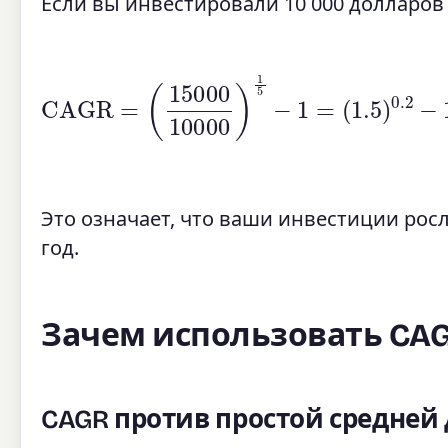
Если вы инвестировали 10 000 долларов в
CAGR
=
(
15000
10000
)
1
5
−
1
=
(
1.5
)
0.2
Это означает, что ваши инвестиции рос
год.
Зачем использовать CAG
CAGR против простой средней