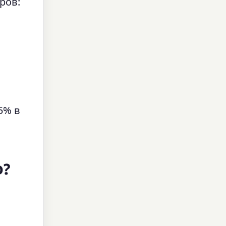
ров:
5% в
о?