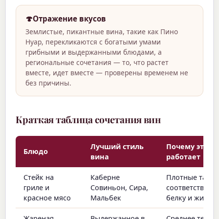
🍄
Отражение вкусов
Землистые, пикантные вина, такие как Пино
Нуар, перекликаются с богатыми умами
грибными и выдержанными блюдами, а
региональные сочетания — то, что растет
вместе, идет вместе — проверены временем не
без причины.
Краткая таблица сочетания вин
Лучший стиль
Почему это
Блюдо
вина
работает
Стейк на
Каберне
Плотные тани
гриле и
Совиньон, Сира,
соответствуют
красное мясо
Мальбек
белку и жиру
Жареная
Выдержанное в
Среднее тело,