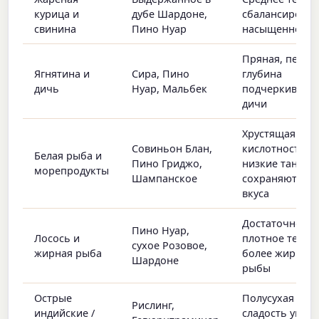
курица и
дубе Шардоне,
сбалансирова
свинина
Пино Нуар
насыщенность
Пряная, переч
Ягнятина и
Сира, Пино
глубина
дичь
Нуар, Мальбек
подчеркивает 
дичи
Хрустящая
Совиньон Блан,
кислотность,
Белая рыба и
Пино Гриджо,
низкие танины
морепродукты
Шампанское
сохраняют чис
вкуса
Достаточно
Пино Нуар,
Лосось и
плотное тело д
сухое Розовое,
жирная рыба
более жирной
Шардоне
рыбы
Острые
Полусухая
Рислинг,
индийские /
сладость укро