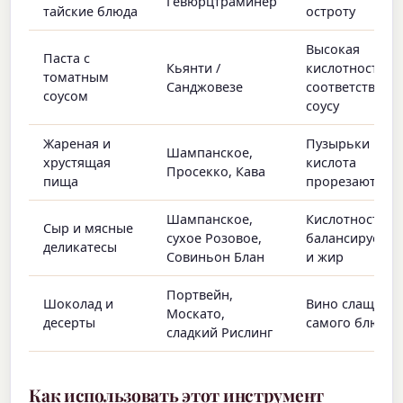
Гевюрцтраминер
тайские блюда
остроту
Высокая
Паста с
Кьянти /
кислотность
томатным
Санджовезе
соответствует
соусом
соусу
Жареная и
Пузырьки и
Шампанское,
хрустящая
кислота
Просекко, Кава
пища
прорезают ма
Шампанское,
Кислотность
Сыр и мясные
сухое Розовое,
балансирует с
деликатесы
Совиньон Блан
и жир
Портвейн,
Шоколад и
Вино слаще
Москато,
десерты
самого блюда
сладкий Рислинг
Как использовать этот инструмент