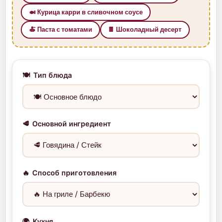
🍛 Курица карри в сливочном соусе
🍝 Паста с томатами
🍫 Шоколадный десерт
🍽️
Тип блюда
🥩
Основной ингредиент
🔥
Способ приготовления
🌍
Кухня