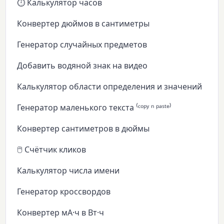
⏱️ Калькулятор часов
Конвертер дюймов в сантиметры
Генератор случайных предметов
Добавить водяной знак на видео
Калькулятор области определения и значений
Генератор маленького текста ⁽ᶜᵒᵖʸ ⁿ ᵖᵃˢᵗᵉ⁾
Конвертер сантиметров в дюймы
🖱️ Счётчик кликов
Калькулятор числа имени
Генератор кроссвордов
Конвертер мА·ч в Вт·ч