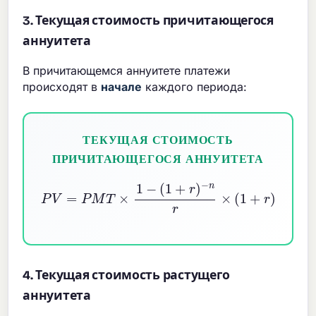
3. Текущая стоимость причитающегося
аннуитета
В причитающемся аннуитете платежи
происходят в
начале
каждого периода:
ТЕКУЩАЯ СТОИМОСТЬ
ПРИЧИТАЮЩЕГОСЯ АННУИТЕТА
P
V
=
P
M
T
×
1
−
(
1
+
r
)
−
n
r
×
(
1
+
r
)
4. Текущая стоимость растущего
аннуитета