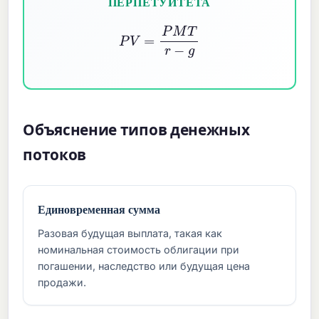
ПЕРПЕТУИТЕТА
P
V
=
P
M
T
r
−
g
Объяснение типов денежных
потоков
Единовременная сумма
Разовая будущая выплата, такая как
номинальная стоимость облигации при
погашении, наследство или будущая цена
продажи.