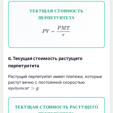
ТЕКУЩАЯ СТОИМОСТЬ
ПЕРПЕТУИТЕТА
P
V
=
P
M
T
r
6. Текущая стоимость растущего
перпетуитета
Растущий перпетуитет имеет платежи, которые
растут вечно с постоянной скоростью
т
р
е
б
у
е
т
с
я
r
>
g
:
т
р
е
б
у
е
т
с
я
ТЕКУЩАЯ СТОИМОСТЬ РАСТУЩЕГО