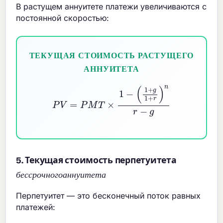
В растущем аннуитете платежи увеличиваются с
постоянной скоростью:
ТЕКУЩАЯ СТОИМОСТЬ РАСТУЩЕГО
АННУИТЕТА
P
V
=
P
M
T
×
1
−
(
1
+
g
1
+
r
)
n
r
−
g
5. Текущая стоимость перпетуитета
б
е
с
с
р
о
ч
н
о
г
о
а
н
н
у
и
т
е
т
а
б
е
с
с
р
о
ч
н
о
г
о
а
н
н
у
и
т
е
т
а
Перпетуитет — это бесконечный поток равных
платежей: