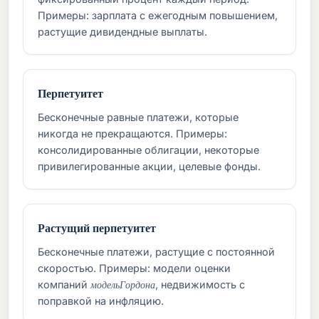
Примеры: зарплата с ежегодным повышением,
растущие дивидендные выплаты.
Перпетуитет
Бесконечные равные платежи, которые
никогда не прекращаются. Примеры:
консолидированные облигации, некоторые
привилегированные акции, целевые фонды.
Растущий перпетуитет
Бесконечные платежи, растущие с постоянной
скоростью. Примеры: модели оценки
м
о
д
е
л
ь
Г
о
р
д
о
н
а
компаний
, недвижимость с
м
о
д
е
л
ь
Г
о
р
д
о
н
а
поправкой на инфляцию.