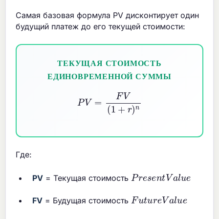
Самая базовая формула PV дисконтирует один
будущий платеж до его текущей стоимости:
ТЕКУЩАЯ СТОИМОСТЬ
ЕДИНОВРЕМЕННОЙ СУММЫ
P
V
=
F
V
(
1
+
r
)
n
Где:
P
r
e
s
e
n
t
V
a
l
u
e
PV
= Текущая стоимость
F
u
t
u
r
e
V
a
l
u
e
FV
= Будущая стоимость