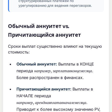
структурированных платежей по
урегулированию для ведения переговоров.
Обычный аннуитет vs.
Причитающийся аннуитет
Сроки выплат существенно влияют на текущую
стоимость:
Обычный аннуитет:
Выплаты в КОНЦЕ
н
а
п
р
и
м
е
р
,
з
а
р
п
л
а
т
а
в
к
о
н
ц
е
м
е
с
я
периода
.
н
а
п
р
и
м
е
р
з
а
р
п
л
а
т
а
в
к
о
н
ц
е
м
е
с
я
ц
а
Более распространен в финансах.
Причитающийся аннуитет:
Выплаты в
НАЧАЛЕ периода
н
а
п
р
и
м
е
р
,
а
р
е
н
д
н
а
я
п
л
а
т
а
в
н
а
ч
а
л
е
м
е
с
я
.
н
а
п
р
и
м
е
р
а
р
е
н
д
н
а
я
п
л
а
т
а
в
н
а
ч
а
л
е
м
е
с
я
ц
а
Приводит к более высокому значению PV,