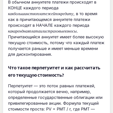
В обычном аннуитете платежи происходят в
КОНЦЕ каждого периода
к
а
к
б
о
л
ь
ш
и
н
с
т
в
о
п
л
а
т
е
ж
е
й
п
о
к
р
е
д
и
т
у
, в то время
к
а
к
б
о
л
ь
ш
и
н
с
т
в
о
п
л
а
т
е
ж
е
й
п
о
к
р
е
д
и
т
у
как в причитающемся аннуитете платежи
происходят в НАЧАЛЕ каждого периода
к
а
к
а
р
е
н
д
н
а
я
п
л
а
т
а
и
л
и
с
т
р
а
х
о
в
ы
е
в
з
н
о
с
ы
.
к
а
к
а
р
е
н
д
н
а
я
п
л
а
т
а
и
л
и
с
т
р
а
х
о
в
ы
е
в
з
н
о
с
ы
Причитающийся аннуитет имеет более высокую
текущую стоимость, потому что каждый платеж
получается раньше и имеет меньше времени
для дисконтирования.
Что такое перпетуитет и как рассчитать
его текущую стоимость?
Перпетуитет — это поток равных платежей,
который продолжается вечно, например,
определенные государственные облигации или
привилегированные акции. Формула текущей
стоимости проста: PV = PMT / r, где PMT —