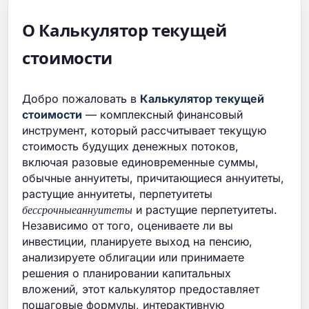
О Калькулятор текущей
стоимости
Добро пожаловать в
Калькулятор текущей
стоимости
— комплексный финансовый
инструмент, который рассчитывает текущую
стоимость будущих денежных потоков,
включая разовые единовременные суммы,
обычные аннуитеты, причитающиеся аннуитеты,
растущие аннуитеты, перпетуитеты
б
е
с
с
р
о
ч
н
ы
е
а
н
н
у
и
т
е
т
ы
и растущие перпетуитеты.
б
е
с
с
р
о
ч
н
ы
е
а
н
н
у
и
т
е
т
ы
Независимо от того, оцениваете ли вы
инвестиции, планируете выход на пенсию,
анализируете облигации или принимаете
решения о планировании капитальных
вложений, этот калькулятор предоставляет
пошаговые формулы, интерактивную