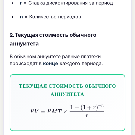
r
= Ставка дисконтирования за период
n
= Количество периодов
2. Текущая стоимость обычного
аннуитета
В обычном аннуитете равные платежи
происходят в
конце
каждого периода:
ТЕКУЩАЯ СТОИМОСТЬ ОБЫЧНОГО
АННУИТЕТА
P
V
=
P
M
T
×
1
−
(
1
+
r
)
−
n
r