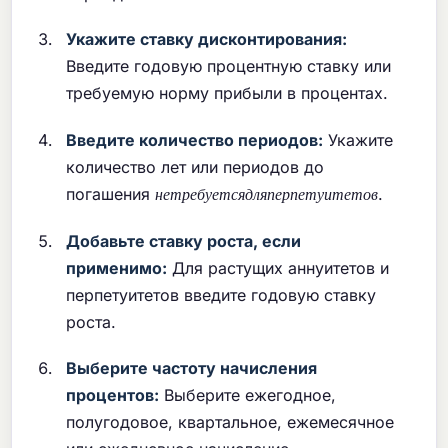
Укажите ставку дисконтирования:
Введите годовую процентную ставку или
требуемую норму прибыли в процентах.
Введите количество периодов:
Укажите
количество лет или периодов до
н
е
т
р
е
б
у
е
т
с
я
д
л
я
п
е
р
п
е
т
у
и
т
е
т
о
погашения
.
н
е
т
р
е
б
у
е
т
с
я
д
л
я
п
е
р
п
е
т
у
и
т
е
т
о
в
Добавьте ставку роста, если
применимо:
Для растущих аннуитетов и
перпетуитетов введите годовую ставку
роста.
Выберите частоту начисления
процентов:
Выберите ежегодное,
полугодовое, квартальное, ежемесячное