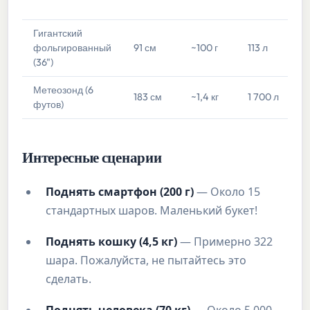
п
Гигантский
Т
фольгированный
91 см
~100 г
113 л
о
(36")
и
Метеозонд (6
Н
183 см
~1,4 кг
1 700 л
футов)
т
Интересные сценарии
Поднять смартфон (200 г)
— Около 15
стандартных шаров. Маленький букет!
Поднять кошку (4,5 кг)
— Примерно 322
шара. Пожалуйста, не пытайтесь это
сделать.