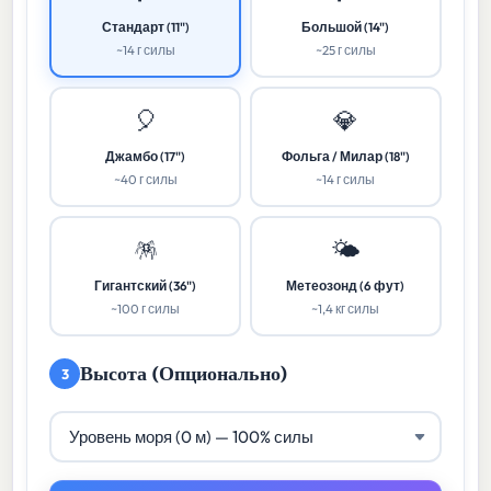
Стандарт (11")
Большой (14")
~14 г силы
~25 г силы
🎈
💎
Джамбо (17")
Фольга / Милар (18")
~40 г силы
~14 г силы
🪅
🌤️
Гигантский (36")
Метеозонд (6 фут)
~100 г силы
~1,4 кг силы
Высота (Опционально)
3