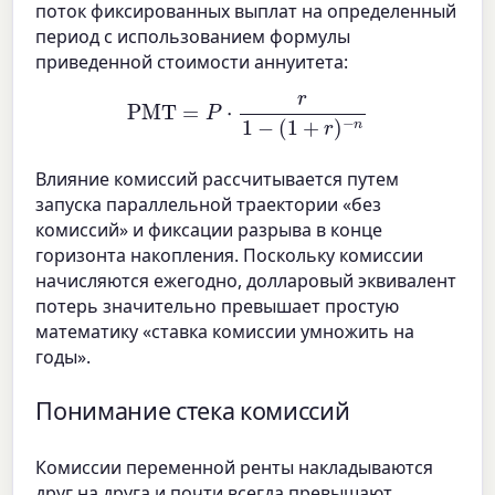
поток фиксированных выплат на определенный
период с использованием формулы
приведенной стоимости аннуитета:
PMT
=
P
⋅
r
1
−
(
1
+
r
)
−
n
Влияние комиссий рассчитывается путем
запуска параллельной траектории «без
комиссий» и фиксации разрыва в конце
горизонта накопления. Поскольку комиссии
начисляются ежегодно, долларовый эквивалент
потерь значительно превышает простую
математику «ставка комиссии умножить на
годы».
Понимание стека комиссий
Комиссии переменной ренты накладываются
друг на друга и почти всегда превышают