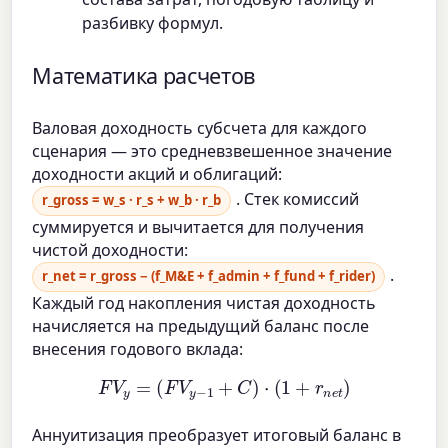
разбивку формул.
Математика расчетов
Валовая доходность субсчета для каждого
сценария — это средневзвешенное значение
доходности акций и облигаций:
. Стек комиссий
r_gross = w_s · r_s + w_b · r_b
суммируется и вычитается для получения
чистой доходности:
.
r_net = r_gross − (f_M&E + f_admin + f_fund + f_rider)
Каждый год накопления чистая доходность
начисляется на предыдущий баланс после
внесения годового вклада:
F
V
y
=
(
F
V
y
−
1
+
C
)
⋅
(
1
+
r
n
e
t
)
Аннуитизация преобразует итоговый баланс в