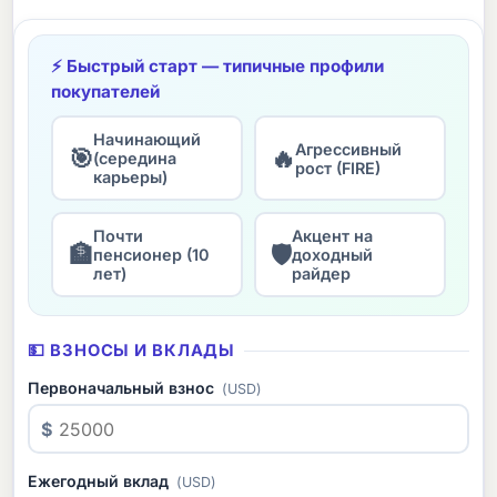
⚡ Быстрый старт — типичные профили
покупателей
Начинающий
Агрессивный
🎯
🔥
(середина
рост (FIRE)
карьеры)
Почти
Акцент на
🏦
🛡
пенсионер (10
доходный
лет)
райдер
💵 ВЗНОСЫ И ВКЛАДЫ
Первоначальный взнос
(USD)
$
Ежегодный вклад
(USD)