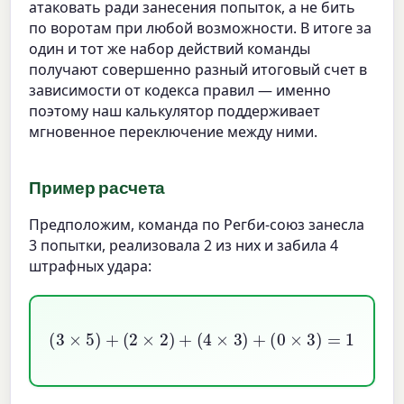
атаковать ради занесения попыток, а не бить
по воротам при любой возможности. В итоге за
один и тот же набор действий команды
получают совершенно разный итоговый счет в
зависимости от кодекса правил — именно
поэтому наш калькулятор поддерживает
мгновенное переключение между ними.
Пример расчета
Предположим, команда по Регби-союз занесла
3 попытки, реализовала 2 из них и забила 4
штрафных удара:
(
0
(
3
×
×
3
5
)
=
)
+
15
(
2
+
×
4
2
+
)
+
12
(
4
+
×
0
3
=
)
31
+