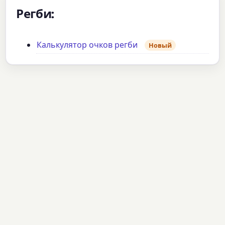
Регби:
Калькулятор очков регби
Новый