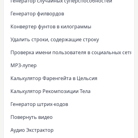
Генератор случайных суперспособностей
Генератор филвордов
Конвертер фунтов в килограммы
Удалить строки, содержащие строку
Проверка имени пользователя в социальных сетях
MP3-лупер
Калькулятор Фаренгейта в Цельсия
Калькулятор Рекомпозиции Тела
Генератор штрих-кодов
Повернуть видео
Аудио Экстрактор