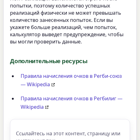
попытки, поэтому количество успешных
реализаций физически не может превышать
количество занесенных попыток. Если вы
укажете больше реализаций, чем попыток,
калькулятор выведет предупреждение, чтобы
вы могли проверить данные.
Дополнительные ресурсы
Правила начисления очков в Регби-союз
— Wikipedia
Правила начисления очков в Регбилиг —
Wikipedia
Ссылайтесь на этот контент, страницу или