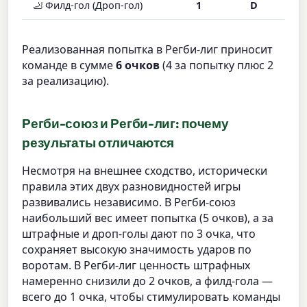
🦶 Филд-гол (Дроп-гол)
1
D
Реализованная попытка в Регби-лиг приносит
команде в сумме
6 очков
(4 за попытку плюс 2
за реализацию).
Регби-союз и Регби-лиг: почему
результаты отличаются
Несмотря на внешнее сходство, исторически
правила этих двух разновидностей игры
развивались независимо. В Регби-союз
наибольший вес имеет попытка (5 очков), а за
штрафные и дроп-голы дают по 3 очка, что
сохраняет высокую значимость ударов по
воротам. В Регби-лиг ценность штрафных
намеренно снизили до 2 очков, а филд-гола —
всего до 1 очка, чтобы стимулировать команды