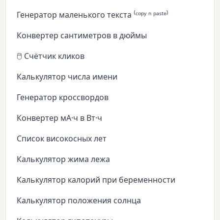
Генератор маленького текста ⁽ᶜᵒᵖʸ ⁿ ᵖᵃˢᵗᵉ⁾
Конвертер сантиметров в дюймы
🖱️ Счётчик кликов
Калькулятор числа имени
Генератор кроссвордов
Конвертер мА·ч в Вт·ч
Список високосных лет
Калькулятор жима лежа
Калькулятор калорий при беременности
Калькулятор положения солнца