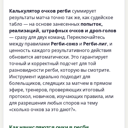
Калькулятор очков регби
суммирует
результаты матча точно так же, как судейское
табло — на основе занесенных
попыток,
реализаций, штрафных очков и дроп-голов
— сразу для двух команд. Переключайтесь
между правилами
Регби-союз
и
Регби-лиг
, и
ценность каждого результативного действия
обновится автоматически. Это гарантирует
точный и корректный подсчет для той
разновидности регби, которую вы смотрите.
Инструмент идеально подходит для
болельщиков, следящих за матчем в прямом
эфире, тренеров, проверяющих итоговый
протокол, новичков, изучающих правила, или
для разрешения любых споров на тему
«сколько очков за это дают?».
Как начисляются очки в регби