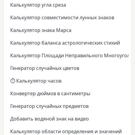
Калькулятор угла среза
Калькулятор совместимости лунных знаков
Калькулятор знака Марса
Калькулятор баланса астрологических стихий
Калькулятор Площади Неправильного Многоуголь
Генератор случайных цветов
⏱️ Калькулятор часов
Конвертер дюймов в сантиметры
Генератор случайных предметов
Добавить водяной знак на видео
Калькулятор области определения и значений