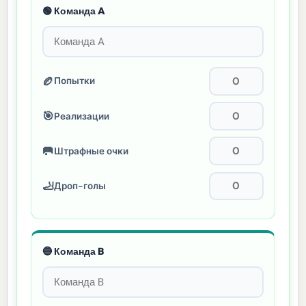
🟢 Команда A
🏉
Попытки
🎯
Реализации
🥅
Штрафные очки
🦶
Дроп-голы
🔵 Команда B