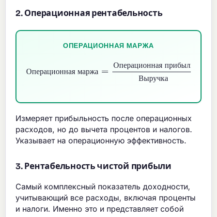
2. Операционная рентабельность
ОПЕРАЦИОННАЯ МАРЖА
Операционная прибыль
Операционная маржа
=
Выручка
×
100
%
О
п
е
р
а
ц
и
о
н
н
а
я
п
р
и
б
ы
л
ь
О
п
е
р
а
ц
и
о
н
н
а
я
м
а
р
ж
а
В
ы
р
у
ч
к
а
Измеряет прибыльность после операционных
расходов, но до вычета процентов и налогов.
Указывает на операционную эффективность.
3. Рентабельность чистой прибыли
Самый комплексный показатель доходности,
учитывающий все расходы, включая проценты
и налоги. Именно это и представляет собой