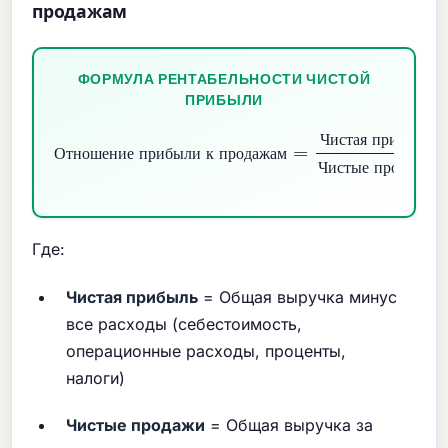
продажам
ФОРМУЛА РЕНТАБЕЛЬНОСТИ ЧИСТОЙ
ПРИБЫЛИ
Чистая прибыль
Отношение прибыли к продажам
Чистые продажи
=
×
100
%
Ч
и
с
т
а
я
п
р
и
б
ы
л
ь
О
т
н
о
ш
е
н
и
е
п
р
и
б
ы
л
и
к
п
р
о
д
а
ж
а
м
Ч
и
с
т
ы
е
п
р
о
д
а
ж
и
Где:
Чистая прибыль
= Общая выручка минус
все расходы (себестоимость,
операционные расходы, проценты,
налоги)
Чистые продажи
= Общая выручка за