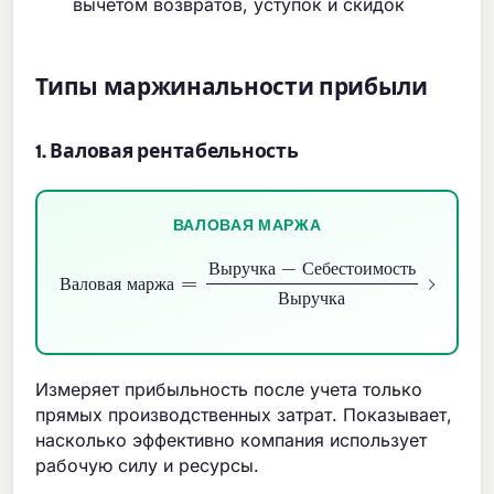
вычетом возвратов, уступок и скидок
Типы маржинальности прибыли
1. Валовая рентабельность
ВАЛОВАЯ МАРЖА
Валовая маржа
=
Выручка
−
Себестоимость
Выруч
В
ы
р
у
ч
к
а
С
е
б
е
с
т
о
и
м
о
с
т
ь
В
а
л
о
в
а
я
м
а
р
ж
а
В
ы
р
у
ч
к
а
Измеряет прибыльность после учета только
прямых производственных затрат. Показывает,
насколько эффективно компания использует
рабочую силу и ресурсы.