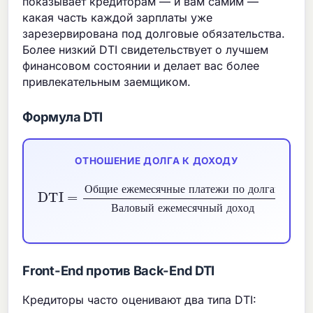
показывает кредиторам — и вам самим —
какая часть каждой зарплаты уже
зарезервирована под долговые обязательства.
Более низкий DTI свидетельствует о лучшем
финансовом состоянии и делает вас более
привлекательным заемщиком.
Формула DTI
ОТНОШЕНИЕ ДОЛГА К ДОХОДУ
Общие ежемесячные платежи по долгам
Валовый ежемесячный доход
DTI
=
×
100
%
О
б
щ
и
е
е
ж
е
м
е
с
я
ч
н
ы
е
п
л
а
т
е
ж
и
п
о
д
о
л
г
а
м
В
а
л
о
в
ы
й
е
ж
е
м
е
с
я
ч
н
ы
й
д
о
х
о
д
Front-End против Back-End DTI
Кредиторы часто оценивают два типа DTI: