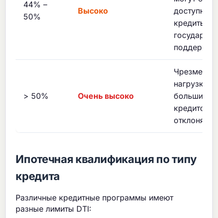
44% –
Высоко
доступны т
50%
кредиты с
государств
поддержко
Чрезмерна
нагрузка 
> 50%
Очень высоко
большинст
кредиторо
отклонят з
Ипотечная квалификация по типу
кредита
Различные кредитные программы имеют
разные лимиты DTI: