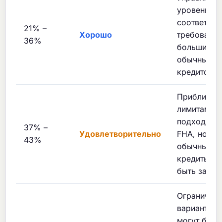
уровень —
соответств
21% –
Хорошо
требовани
36%
большинст
обычных
кредиторо
Приближен
лимитам —
подходит д
37% –
Удовлетворительно
FHA, но
43%
обычные
кредиты мо
быть затру
Ограничен
варианты 
могут быть