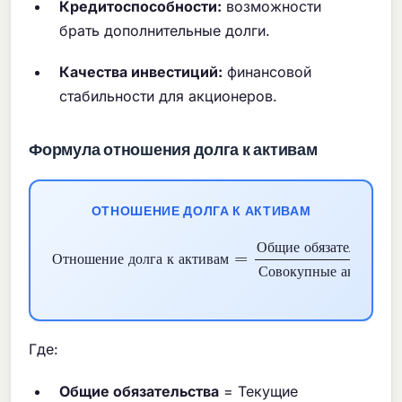
Кредитоспособности:
возможности
брать дополнительные долги.
Качества инвестиций:
финансовой
стабильности для акционеров.
Формула отношения долга к активам
ОТНОШЕНИЕ ДОЛГА К АКТИВАМ
Общие обязательства
Отношение долга к активам
Совокупные активы
=
×
100
%
О
б
щ
и
е
о
б
я
з
а
т
е
л
ь
с
т
в
а
О
т
н
о
ш
е
н
и
е
д
о
л
г
а
к
а
к
т
и
в
а
м
С
о
в
о
к
у
п
н
ы
е
а
к
т
и
в
ы
Где:
Общие обязательства
= Текущие