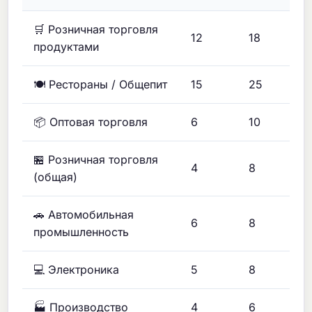
🛒 Розничная торговля
12
18
продуктами
🍽️ Рестораны / Общепит
15
25
📦 Оптовая торговля
6
10
🏪 Розничная торговля
4
8
(общая)
🚗 Автомобильная
6
8
промышленность
💻 Электроника
5
8
🏭 Производство
4
6