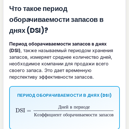
Что такое период
оборачиваемости запасов в
днях (DSI)?
Период оборачиваемости запасов в днях
(DSI)
, также называемый периодом хранения
запасов, измеряет среднее количество дней,
необходимое компании для продажи всего
своего запаса. Это дает временную
перспективу эффективности запасов.
ПЕРИОД ОБОРАЧИВАЕМОСТИ В ДНЯХ (DSI)
DSI
=
Дней в периоде
Коэффициент оборачиваемости запасов
Годовая оборачиваемость
=
365
Д
н
е
й
в
п
е
р
и
о
д
е
К
о
э
ф
ф
и
ц
и
е
н
т
о
б
о
р
а
ч
и
в
а
е
м
о
с
т
и
з
а
п
а
с
о
в
Г
о