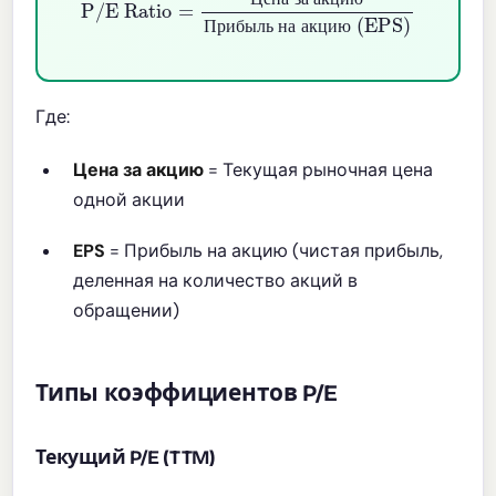
Ц
е
н
а
з
а
а
к
ц
и
ю
П
р
и
б
ы
л
ь
н
а
а
к
ц
и
ю
Где:
Цена за акцию
= Текущая рыночная цена
одной акции
EPS
= Прибыль на акцию (чистая прибыль,
деленная на количество акций в
обращении)
Типы коэффициентов P/E
Текущий P/E (TTM)