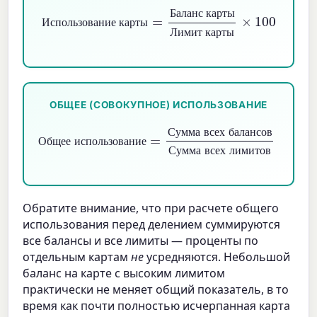
Использование карты
Баланс карты
Лимит карты
=
×
100
Б
а
л
а
н
с
к
а
р
т
ы
И
с
п
о
л
ь
з
о
в
а
н
и
е
к
а
р
т
ы
Л
и
м
и
т
к
а
р
т
ы
ОБЩЕЕ (СОВОКУПНОЕ) ИСПОЛЬЗОВАНИЕ
Общее использование
Сумма всех балансов
Сумма всех лимитов
=
×
100
С
у
м
м
а
в
с
е
х
б
а
л
а
н
с
о
в
О
б
щ
е
е
и
с
п
о
л
ь
з
о
в
а
н
и
е
С
у
м
м
а
в
с
е
х
л
и
м
и
т
о
в
Обратите внимание, что при расчете общего
использования перед делением суммируются
все балансы и все лимиты — проценты по
отдельным картам
не
усредняются. Небольшой
баланс на карте с высоким лимитом
практически не меняет общий показатель, в то
время как почти полностью исчерпанная карта