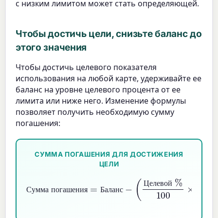
с низким лимитом может стать определяющей.
Чтобы достичь цели, снизьте баланс до
этого значения
Чтобы достичь целевого показателя
использования на любой карте, удерживайте ее
баланс на уровне целевого процента от ее
лимита или ниже него. Изменение формулы
позволяет получить необходимую сумму
погашения:
СУММА ПОГАШЕНИЯ ДЛЯ ДОСТИЖЕНИЯ
ЦЕЛИ
Сумма погашения
(
Целевой
%
100
×
=
Лимит
Баланс
)
−
Ц
е
л
е
в
о
й
С
у
м
м
а
п
о
г
а
ш
е
н
и
я
Б
а
л
а
н
с
Л
и
м
и