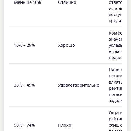
Меньше 10%
Отлично
ответстве
использов
доступног
кредита
Комфортн
значение,
10% – 29%
Хорошо
укладыва
в классич
правило 3
Начинает
негативно
влиять на
30% – 49%
Удовлетворительно
рейтинг; с
погасить
задолженн
Ощутимый
рейтинга;
50% – 74%
Плохо
слишком 