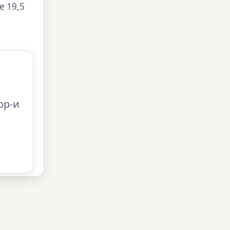
е 19,5
ор-и