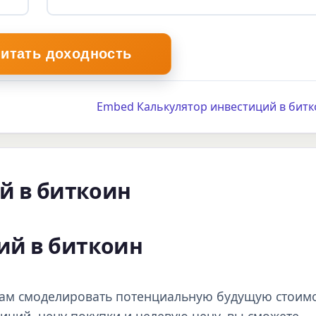
читать доходность
Embed Калькулятор инвестиций в битк
й в биткоин
ий в биткоин
вам смоделировать потенциальную будущую стоим
тиций, цену покупки и целевую цену, вы сможете