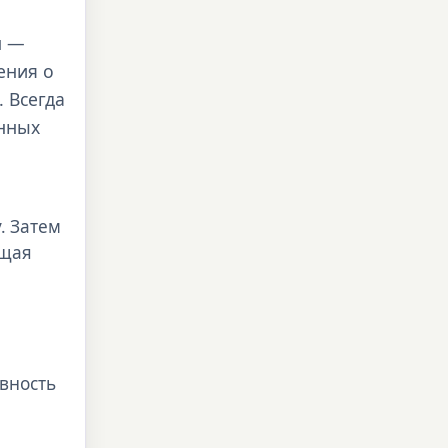
н —
ения о
 Всегда
онных
. Затем
ущая
ивность