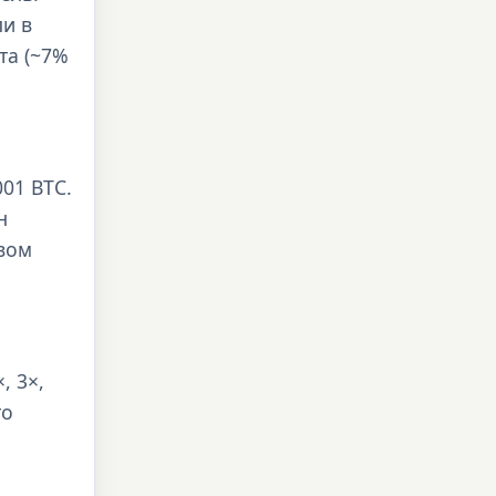
ли в
та (~7%
01 BTC.
н
вом
, 3×,
то