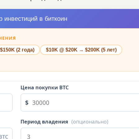
р инвестиций в биткоин
НЕНИЯ
$150K (2 года)
$10K @ $20K → $200K (5 лет)
Цена покупки BTC
$
Период владения
(опционально)
 BTC