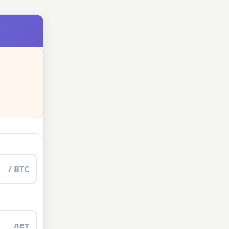
/ BTC
лет