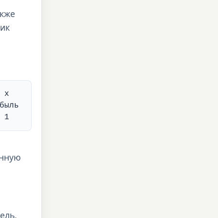
акже
фик
 x
быль
 1
онную
ель.