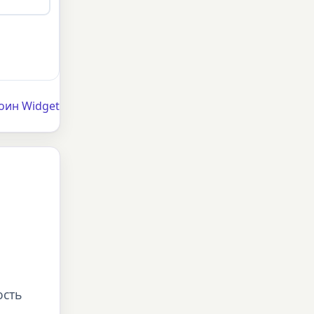
оин Widget
ость