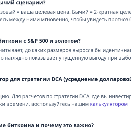
Бычий сценарии?
Базовый = ваша целевая цена. Бычий = 2-кратная цел
сь между ними мгновенно, чтобы увидеть прогноз 
биткоин с S&P 500 и золотом?
читывает, до каких размеров выросла бы идентична
. Это наглядно показывает упущенную выгоду при выб
тор для стратегии DCA (усреднение долларово
ию. Для расчетов по стратегии DCA, где вы инвести
ки времени, воспользуйтесь нашим
калькулятором
е биткоина и почему это важно?