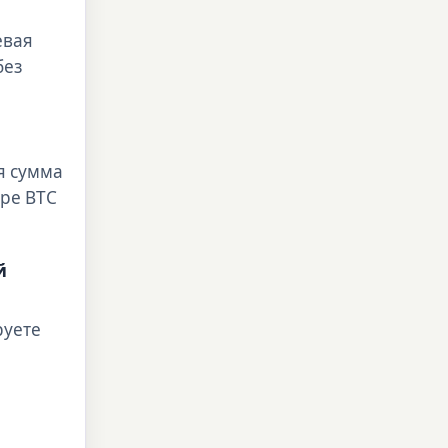
евая
без
я сумма
оре BTC
й
руете