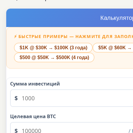
Калькулято
⚡ БЫСТРЫЕ ПРИМЕРЫ — НАЖМИТЕ ДЛЯ ЗАПОЛ
$1K @ $30K → $100K (3 года)
$5K @ $60K → 
$500 @ $50K → $500K (4 года)
Сумма инвестиций
$
Целевая цена BTC
$
/