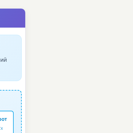
ший
рот
2x