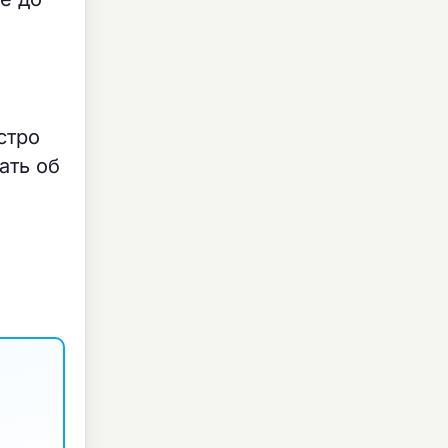
стро
ать об