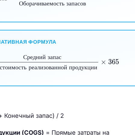
с
о
в
О
б
о
р
а
ч
и
в
а
е
м
о
с
т
ь
з
а
п
а
с
о
в
НАТИВНАЯ ФОРМУЛА
в
еализованной продукции
=
Средний запас
×
365
С
р
е
д
н
и
й
з
а
п
а
с
с
т
о
и
м
о
с
т
ь
р
е
а
л
и
з
о
в
а
н
н
о
й
п
р
о
д
у
к
ц
и
и
 Конечный запас) / 2
дукции (COGS)
= Прямые затраты на