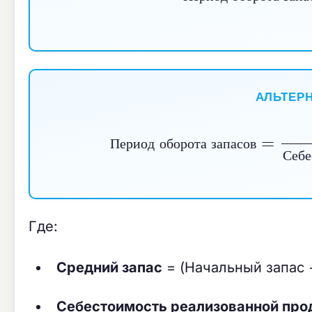
П
е
р
и
о
д
о
б
о
р
о
т
а
з
а
п
а
АЛЬТЕР
Период оборота запасо
Себестоимость р
П
е
р
и
о
д
о
б
о
р
о
т
а
з
а
п
а
с
о
в
С
е
б
е
Где:
Средний запас
= (Начальный запас +
Себестоимость реализованной про