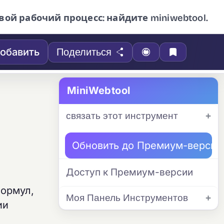
вой рабочий процесс: найдите miniwebtool.
обавить
Поделиться
MiniWebtool
связать этот инструмент
Обновить до Премиум-версии
Доступ к Премиум-версии
формул,
Моя Панель Инструментов
ии