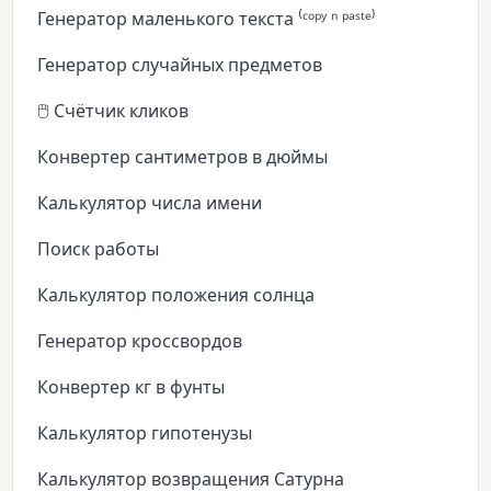
Генератор маленького текста ⁽ᶜᵒᵖʸ ⁿ ᵖᵃˢᵗᵉ⁾
Генератор случайных предметов
🖱️ Счётчик кликов
Конвертер сантиметров в дюймы
Калькулятор числа имени
Поиск работы
Калькулятор положения солнца
Генератор кроссвордов
Конвертер кг в фунты
Калькулятор гипотенузы
Калькулятор возвращения Сатурна