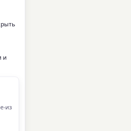
крыть
и и
е-из