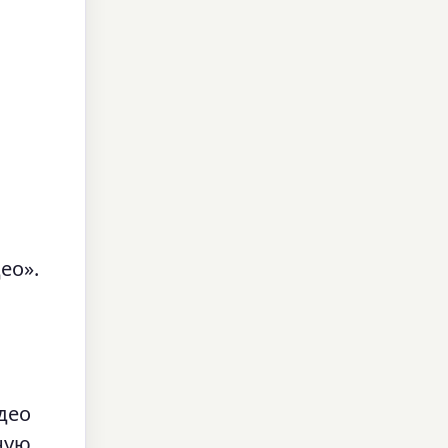
ео».
део
ную