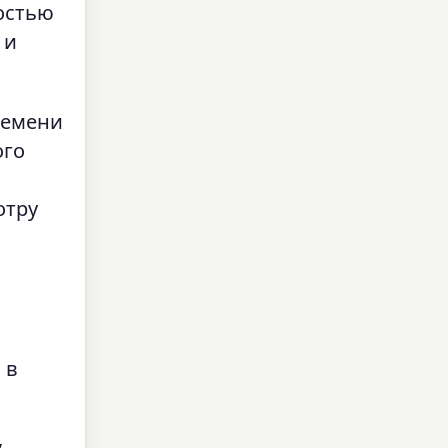
ностью
 и
ремени
ого
отру
 в
,