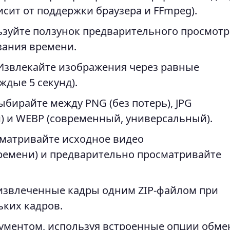
исит от поддержки браузера и FFmpeg).
зуйте ползунок предварительного просмотр
зания времени.
звлекайте изображения через равные
дые 5 секунд).
бирайте между PNG (без потерь), JPG
и) и WEBP (современный, универсальный).
матривайте исходное видео
ремени) и предварительно просматривайте
 извлеченные кадры одним ZIP-файлом при
ких кадров.
ументом, используя встроенные опции обме