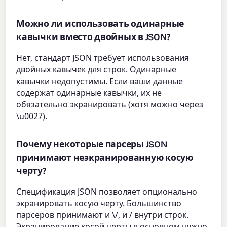
Можно ли использовать одинарные
кавычки вместо двойных в JSON?
Нет, стандарт JSON требует использования
двойных кавычек для строк. Одинарные
кавычки недопустимы. Если ваши данные
содержат одинарные кавычки, их не
обязательно экранировать (хотя можно через
\u0027).
Почему некоторые парсеры JSON
принимают неэкранированную косую
черту?
Спецификация JSON позволяет опционально
экранировать косую черту. Большинство
парсеров принимают и \/, и / внутри строк.
Экранирование косой черты в основном нужно