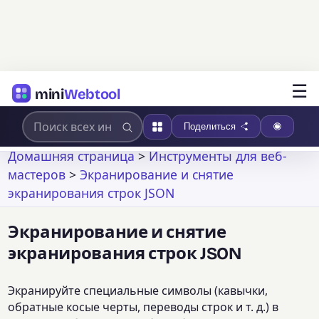
☰
mini
Webtool
Поделиться
Домашняя страница
>
Инструменты для веб-
мастеров
>
Экранирование и снятие
экранирования строк JSON
Экранирование и снятие
экранирования строк JSON
Экранируйте специальные символы (кавычки,
обратные косые черты, переводы строк и т. д.) в