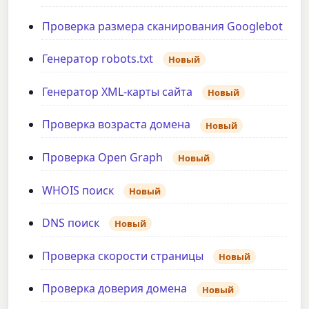
Проверка размера сканирования Googlebot
Генератор robots.txt
Новый
Генератор XML-карты сайта
Новый
Проверка возраста домена
Новый
Проверка Open Graph
Новый
WHOIS поиск
Новый
DNS поиск
Новый
Проверка скорости страницы
Новый
Проверка доверия домена
Новый