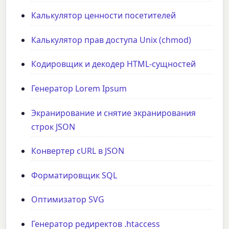
Калькулятор ценности посетителей
Калькулятор прав доступа Unix (chmod)
Кодировщик и декодер HTML-сущностей
Генератор Lorem Ipsum
Экранирование и снятие экранирования
строк JSON
Конвертер cURL в JSON
Форматировщик SQL
Оптимизатор SVG
Генератор редиректов .htaccess