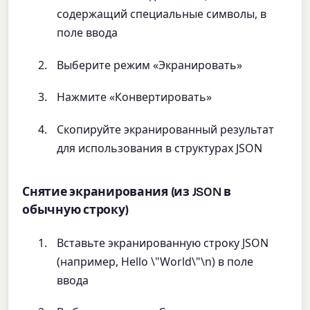
содержащий специальные символы, в
поле ввода
Выберите режим «Экранировать»
Нажмите «Конвертировать»
Скопируйте экранированный результат
для использования в структурах JSON
Снятие экранирования (из JSON в
обычную строку)
Вставьте экранированную строку JSON
(например, Hello \"World\"\n) в поле
ввода