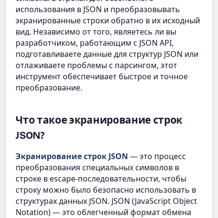
использования в JSON и преобразовывать
экранированные строки обратно в их исходный
вид. Независимо от того, являетесь ли вы
разработчиком, работающим с JSON API,
подготавливаете данные для структур JSON или
отлаживаете проблемы с парсингом, этот
инструмент обеспечивает быстрое и точное
преобразование.
Что такое экранирование строк
JSON?
Экранирование строк JSON
— это процесс
преобразования специальных символов в
строке в escape-последовательности, чтобы
строку можно было безопасно использовать в
структурах данных JSON. JSON (JavaScript Object
Notation) — это облегченный формат обмена