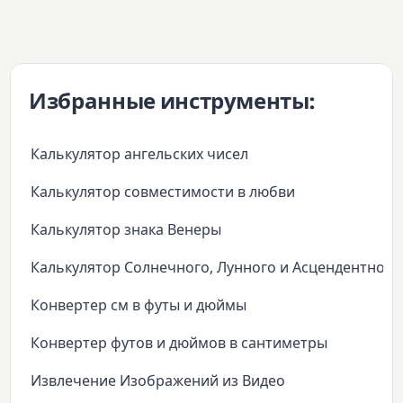
Избранные инструменты:
Калькулятор ангельских чисел
Калькулятор совместимости в любви
Калькулятор знака Венеры
Калькулятор Солнечного, Лунного и Асцендентного
Конвертер см в футы и дюймы
Конвертер футов и дюймов в сантиметры
Извлечение Изображений из Видео