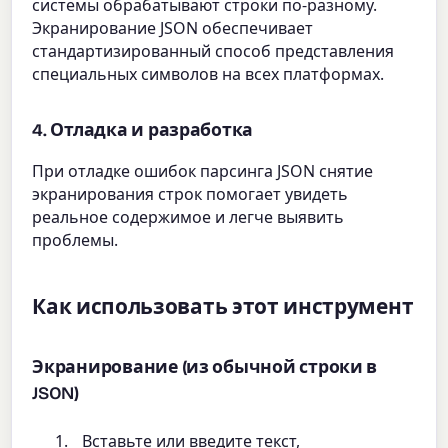
системы обрабатывают строки по-разному.
Экранирование JSON обеспечивает
стандартизированный способ представления
специальных символов на всех платформах.
4. Отладка и разработка
При отладке ошибок парсинга JSON снятие
экранирования строк помогает увидеть
реальное содержимое и легче выявить
проблемы.
Как использовать этот инструмент
Экранирование (из обычной строки в
JSON)
Вставьте или введите текст,