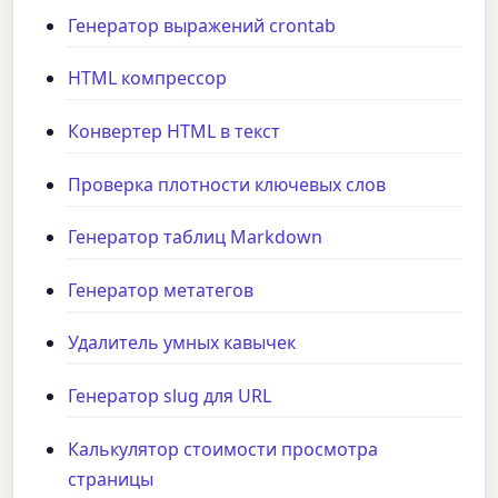
Генератор выражений crontab
HTML компрессор
Конвертер HTML в текст
Проверка плотности ключевых слов
Генератор таблиц Markdown
Генератор метатегов
Удалитель умных кавычек
Генератор slug для URL
Калькулятор стоимости просмотра
страницы