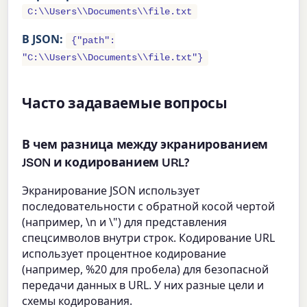
C:\\Users\\Documents\\file.txt
В JSON:
{"path":
"C:\\Users\\Documents\\file.txt"}
Часто задаваемые вопросы
В чем разница между экранированием
JSON и кодированием URL?
Экранирование JSON использует
последовательности с обратной косой чертой
(например, \n и \") для представления
спецсимволов внутри строк. Кодирование URL
использует процентное кодирование
(например, %20 для пробела) для безопасной
передачи данных в URL. У них разные цели и
схемы кодирования.