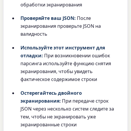
обработки экранирования
Проверяйте ваш JSON:
После
экранирования проверьте JSON на
валидность
Используйте этот инструмент для
отладки:
При возникновении ошибок
парсинга используйте функцию снятия
экранирования, чтобы увидеть
фактическое содержимое строки
Остерегайтесь двойного
экранирования:
При передаче строк
JSON через несколько систем следите за
тем, чтобы не экранировать уже
экранированные строки