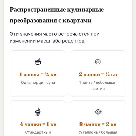
Распространенные кулинарные
преобразования с квартами
Эти значения часто встречаются при
изменении масштаба рецептов:
🥣
🍲
1 чашка = ¼ кв
2 чашки = ½ кв
Одна порция супа
1 пинта / небольшая
партия
🫕
🥘
4 чашки = 1 кв
8 чашки = 2 кв
Стандартный
½ галлона / большая