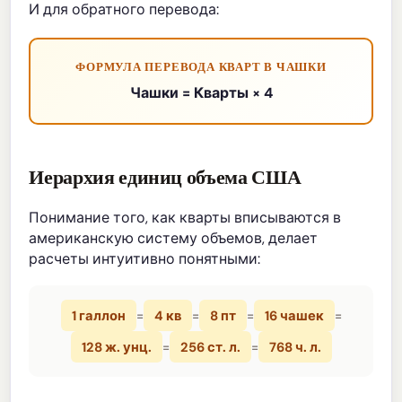
И для обратного перевода:
ФОРМУЛА ПЕРЕВОДА КВАРТ В ЧАШКИ
Чашки = Кварты × 4
Иерархия единиц объема США
Понимание того, как кварты вписываются в
американскую систему объемов, делает
расчеты интуитивно понятными:
1 галлон
=
4 кв
=
8 пт
=
16 чашек
=
128 ж. унц.
=
256 ст. л.
=
768 ч. л.