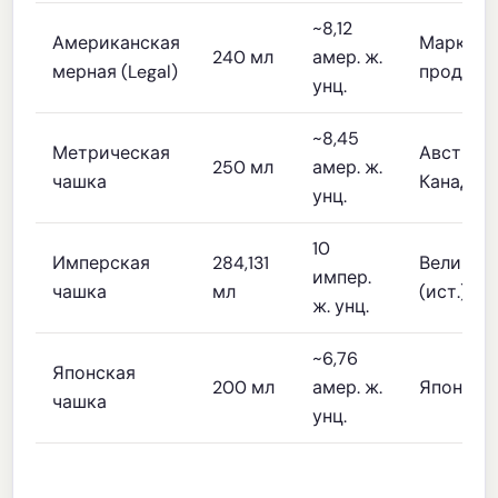
~8,12
Американская
Маркиро
240 мл
амер. ж.
мерная (Legal)
продукт
унц.
~8,45
Метрическая
Австрали
250 мл
амер. ж.
чашка
Канада
унц.
10
Имперская
284,131
Великоб
импер.
чашка
мл
(ист.)
ж. унц.
~6,76
Японская
200 мл
амер. ж.
Япония
чашка
унц.