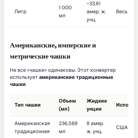
~33,81
1 000
Литр
амер. ж.
Весь мир
мл
унц.
Американские, имперские и
метрические чашки
Не все «чашки» одинаковы. Этот конвертер
использует
американские традиционные
чашки
:
Объем
Жидкие
Тип чашки
Использ
(мл)
унции
Американская
236,588
8 амер.
США
традиционная
мл
ж. унц.