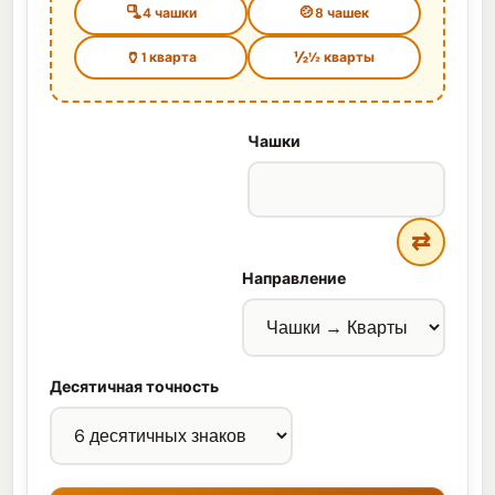
🫗
🍲
4 чашки
8 чашек
🏺
½
1 кварта
½ кварты
Чашки
⇄
Направление
Десятичная точность