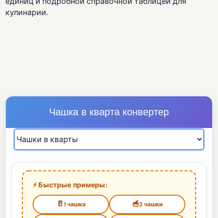
единиц и подробной справочной таблицей для
кулинарии.
Чашка в кварта конвертер
⚡ Быстрые примеры:
🥛
🥣
1 чашка
2 чашки