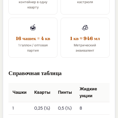
контейнер в одну
кастрюля
кварту
🍯
🧊
16 чашек = 4 кв
1 кв ≈ 946 мл
1 галлон / оптовая
Метрический
партия
эквивалент
Справочная таблица
Жидкие
Чашки
Кварты
Пинты
унции
1
0,25 (¼)
0,5 (½)
8