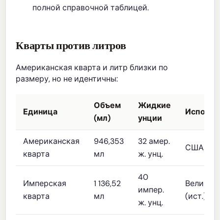
полной справочной таблицей.
Кварты против литров
Американская кварта и литр близки по
размеру, но не идентичны:
Объем
Жидкие
Единица
Использ
(мл)
унции
Американская
946,353
32 амер.
США
кварта
мл
ж. унц.
40
Имперская
1 136,52
Великоб
импер.
кварта
мл
(ист.)
ж. унц.