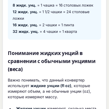
8 жидк. унц.
= 1 чашка = 16 столовых ложек
12 жидк. унц.
= 1 1/2 чашки = 24 столовые
ложки
16 жидк. унц.
= 2 чашки = 1 пинта
32 жидк. унц.
= 4 чашки = 1 кварта
Понимание жидких унций в
сравнении с обычными унциями
(веса)
Важно понимать, что данный конвертер
использует
жидкие унции (fl oz)
, которые
измеряют объем, а не обычные унции (oz),
которые измеряют массу.
Жидкие унции
измеряют, сколько места