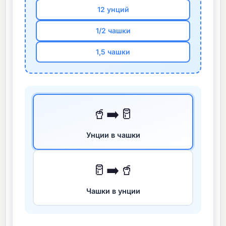
12 унций
1/2 чашки
1,5 чашки
🥤➡️🥛
Унции в чашки
🥛➡️🥤
Чашки в унции