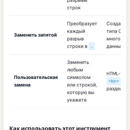
разрывы
строк
Преобразует
Создание
каждый
типа CSV 
Заменить запятой
разрыв
многостр
строки в
данных
,
Заменить
любым
HTML-теги
Пользовательская
символом
, с
<br>
замена
или строкой,
разделит
которую вы
укажете
Как использовать этот инструмент