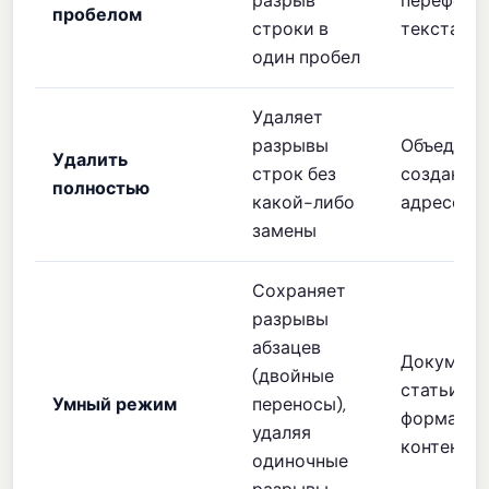
разрыв
переформ
пробелом
строки в
текста, те
один пробел
Удаляет
разрывы
Объединен
Удалить
строк без
создание 
полностью
какой-либо
адресов
замены
Сохраняет
разрывы
абзацев
Документы
(двойные
статьи,
Умный режим
переносы),
форматир
удаляя
контент
одиночные