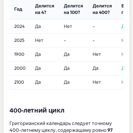
Делится
Делится
Делится
Висо
Год
на 4?
на 100?
на 400?
год?
2024
Да
Нет
-
Да
2025
Нет
-
-
Нет
1900
Да
Да
Нет
Нет
2000
Да
Да
Да
Да
2100
Да
Да
Нет
Нет
400-летний цикл
Григорианский календарь следует точному
400-летнему циклу, содержащему ровно
97