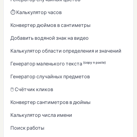
⏱️ Калькулятор часов
Конвертер дюймов в сантиметры
Добавить водяной знак на видео
Калькулятор области определения и значений
Генератор маленького текста ⁽ᶜᵒᵖʸ ⁿ ᵖᵃˢᵗᵉ⁾
Генератор случайных предметов
🖱️ Счётчик кликов
Конвертер сантиметров в дюймы
Калькулятор числа имени
Поиск работы