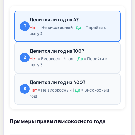
Делится ли год на 4?
1
Нет
= Не високосный |
Да
= Перейти к
шагу 2
Делится ли год на 100?
2
Нет
= Високосный год! |
Да
= Перейти к
шагу 3
Делится ли год на 400?
3
Нет
= Не високосный |
Да
= Високосный
год!
Примеры правил високосного года