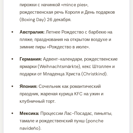
пирожки с начинкой «mince pies»,
рождественская речь Короля и День подарков
(Boxing Day) 26 декабря.
Австралия:
Летнее Рождество с барбекю на
пляже, празднования на открытом воздухе и
зимние пиры «Рождество в июле».
Германия:
Адвент-календари, рождественские
ярмарки (Weihnachtsmärkte), кекс Штоллен и
подарки от Младенца Христа (Christkind).
Япония:
Сочельник как романтический
праздник, жареная курица KFC на ужин и
клубничный торт.
Мексика:
Процессии Лас-Посадас, пиньяты,
тамале и рождественский пунш (ponche
navideño).