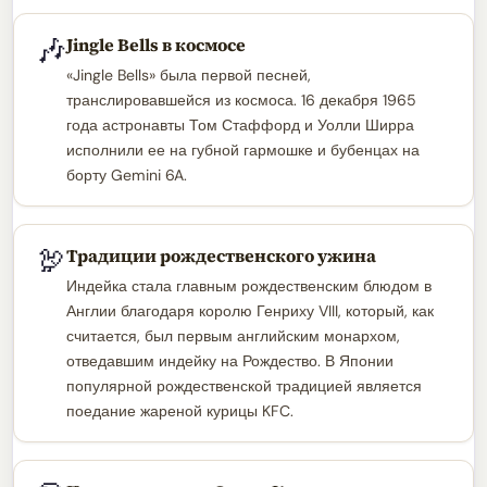
🎶
Jingle Bells в космосе
«Jingle Bells» была первой песней,
транслировавшейся из космоса. 16 декабря 1965
года астронавты Том Стаффорд и Уолли Ширра
исполнили ее на губной гармошке и бубенцах на
борту Gemini 6A.
🦃
Традиции рождественского ужина
Индейка стала главным рождественским блюдом в
Англии благодаря королю Генриху VIII, который, как
считается, был первым английским монархом,
отведавшим индейку на Рождество. В Японии
популярной рождественской традицией является
поедание жареной курицы KFC.