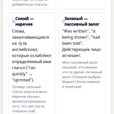
доберется до глагола.
Синий —
Зеленый —
наречие
пассивный залог
Слова,
"Was written", "is
заканчивающиеся
being shown", "had
на -ly (в
been told".
английском),
Действующее лицо
которые ослабляют
исчезает.
определяемый ими
Why: пассивный залог
глагол ("ran
скрывает, кто именно
что-то сделал. Активный
quickly" →
залог ("Комитет выбрал
"sprinted").
Марию") более прямой
и понятный.
Почему: сильный
глагол короче и ярче.
Наречия обычно
являются признаком
того, что сам глагол
слишком слаб.