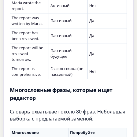
Maria wrote the
Активный
Нет
report.
The report was
Пассивный
Да
written by Maria.
The report has
Пассивный
Да
been reviewed.
The report will be
Пассивный
reviewed
Да
будущее
tomorrow.
The report is
Глагол-связка (не
Нет
comprehensive.
пассивный)
Многословные фразы, которые ищет
редактор
Словарь охватывает около 80 фраз. Небольшая
выборка с предлагаемой заменой:
Многословно
Попробуйте