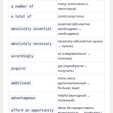
many, some (много,
a number of
некоторые)
(omit) (опустить)
a total of
essential (абсолютно
необходимо →
absolutely essential
необходимо)
necessary (абсолютно нужно
absolutely necessary
→ нужно)
so (следовательно →
accordingly
поэтому)
get (приобрести →
acquire
получить)
more, extra
(дополнительный →
additional
больше, еще)
helpful (выгодный →
advantageous
полезный)
allow, let (предоставить
afford an opportunity
возможность → позволить)