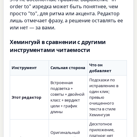
order to" изредка может быть понятнее, чем
просто "to", для ритма или акцента. Редактор
лишь отмечает фразу, а решение оставлять ее
или нет — за вами.
Хемингуэй в сравнении с другими
инструментами читаемости
Что он
Инструмент
Сильная сторона
добавляет
Подсказки по
Встроенная
исправлению в
подсветка +
один клик;
советы + двойной
Этот редактор
превью
класс + вердикт
очищенного
цели + график
текста в стиле
длины
Хемингуэя
Десктопное
приложение,
Оригинальный
платное; нет