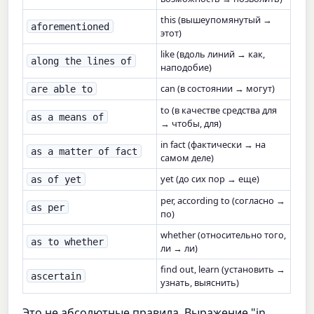
this (вышеупомянутый →
aforementioned
этот)
like (вдоль линий → как,
along the lines of
наподобие)
can (в состоянии → могут)
are able to
to (в качестве средства для
as a means of
→ чтобы, для)
in fact (фактически → на
as a matter of fact
самом деле)
yet (до сих пор → еще)
as of yet
per, according to (согласно →
as per
по)
whether (относительно того,
as to whether
ли → ли)
find out, learn (установить →
ascertain
узнать, выяснить)
Это не абсолютные правила. Выражение "in