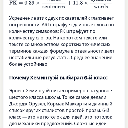
FK
=
0.39
×
words
sentences
+
11.8
×
syllables
words
−
15.59
Усреднение этих двух показателей сглаживает
погрешности. ARI штрафует длинные слова по
количеству символов; FK штрафует по
количеству слогов. На коротком тексте или
тексте со множеством коротких технических
терминов каждая формула в отдельности дает
нестабильные результаты. Среднее значение
более устойчиво.
Почему Хемингуэй выбирал 6-й класс
Эрнест Хемингуэй писал примерно на уровне
шестого класса школы. То же самое делали
Джордж Оруэлл, Кормак Маккарти и длинный
список других стилистов простой прозы. 6-й
класс — это не потолок для идей, это потолок
для механики предложений. Сложные идеи