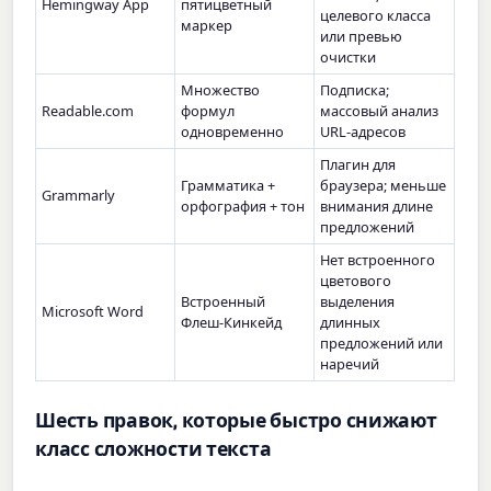
Hemingway App
пятицветный
целевого класса
маркер
или превью
очистки
Множество
Подписка;
Readable.com
формул
массовый анализ
одновременно
URL-адресов
Плагин для
Грамматика +
браузера; меньше
Grammarly
орфография + тон
внимания длине
предложений
Нет встроенного
цветового
Встроенный
выделения
Microsoft Word
Флеш-Кинкейд
длинных
предложений или
наречий
Шесть правок, которые быстро снижают
класс сложности текста