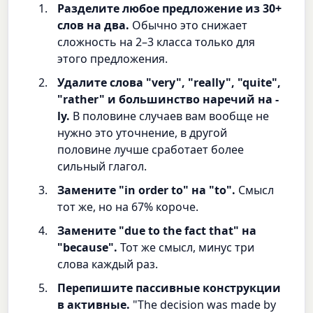
Разделите любое предложение из 30+
слов на два.
Обычно это снижает
сложность на 2–3 класса только для
этого предложения.
Удалите слова "very", "really", "quite",
"rather" и большинство наречий на -
ly.
В половине случаев вам вообще не
нужно это уточнение, в другой
половине лучше сработает более
сильный глагол.
Замените "in order to" на "to".
Смысл
тот же, но на 67% короче.
Замените "due to the fact that" на
"because".
Тот же смысл, минус три
слова каждый раз.
Перепишите пассивные конструкции
в активные.
"The decision was made by