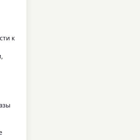
сти к
,
разы
е