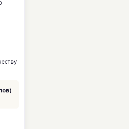
о
честву
лов)