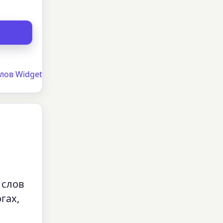
лов Widget
 слов
гах,