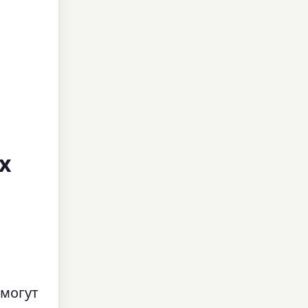
х
 могут