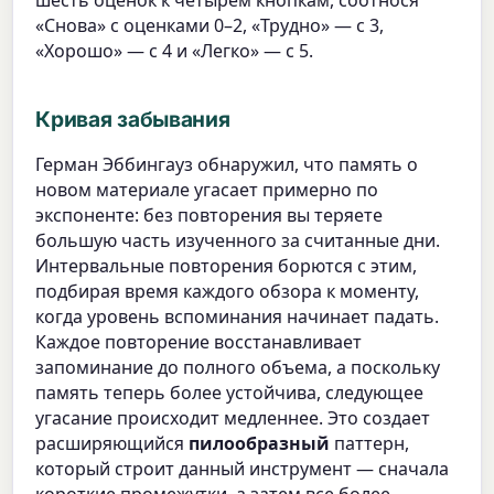
шесть оценок к четырем кнопкам, соотнося
«Снова» с оценками 0–2, «Трудно» — с 3,
«Хорошо» — с 4 и «Легко» — с 5.
Кривая забывания
Герман Эббингауз обнаружил, что память о
новом материале угасает примерно по
экспоненте: без повторения вы теряете
большую часть изученного за считанные дни.
Интервальные повторения борются с этим,
подбирая время каждого обзора к моменту,
когда уровень вспоминания начинает падать.
Каждое повторение восстанавливает
запоминание до полного объема, а поскольку
память теперь более устойчива, следующее
угасание происходит медленнее. Это создает
расширяющийся
пилообразный
паттерн,
который строит данный инструмент — сначала