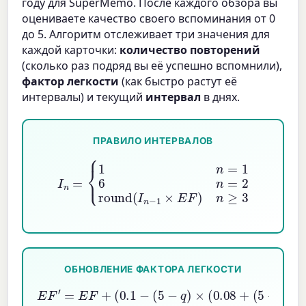
году для SuperMemo. После каждого обзора вы
оцениваете качество своего вспоминания от 0
до 5. Алгоритм отслеживает три значения для
каждой карточки:
количество повторений
(сколько раз подряд вы её успешно вспомнили),
фактор легкости
(как быстро растут её
интервалы) и текущий
интервал
в днях.
ПРАВИЛО ИНТЕРВАЛОВ
I
n
=
{
1
n
=
1
6
n
=
2
round
(
I
n
−
1
×
E
F
)
n
≥
3
ОБНОВЛЕНИЕ ФАКТОРА ЛЕГКОСТИ
E
F
′
=
E
F
+
(
0.1
−
(
5
−
q
)
×
(
0.08
+
(
5
−
q
)
×
0.02
)
)