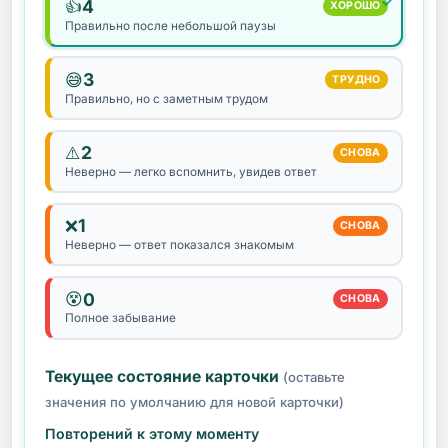
4
👍
ХОРОШО
Правильно после небольшой паузы
3
😅
ТРУДНО
Правильно, но с заметным трудом
2
⚠️
СНОВА
Неверно — легко вспомнить, увидев ответ
1
❌
СНОВА
Неверно — ответ показался знакомым
0
😵
СНОВА
Полное забывание
Текущее состояние карточки
(оставьте
значения по умолчанию для новой карточки)
Повторений к этому моменту