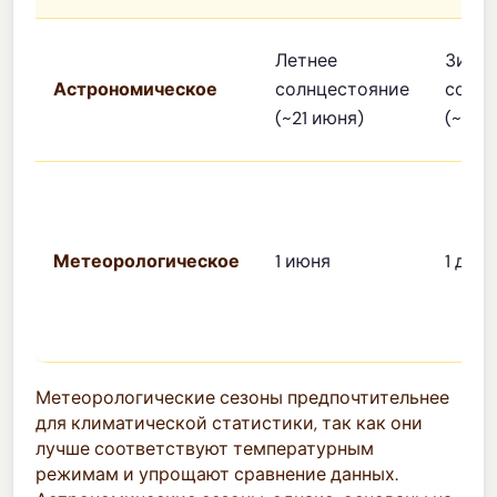
Летнее
Зимн
Астрономическое
солнцестояние
солнц
(~21 июня)
(~21 д
Метеорологическое
1 июня
1 дек
Метеорологические сезоны предпочтительнее
для климатической статистики, так как они
лучше соответствуют температурным
режимам и упрощают сравнение данных.