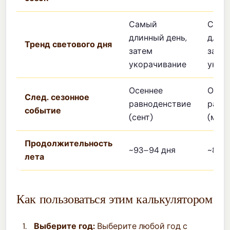
Самый
Сам
длинный день,
длинн
Тренд светового дня
затем
зате
укорачивание
укор
Осеннее
Осен
След. сезонное
равноденствие
равн
событие
(сент)
(март
Продолжительность
~93–94 дня
~89–
лета
Как пользоваться этим калькулятором
Выберите год:
Выберите любой год с