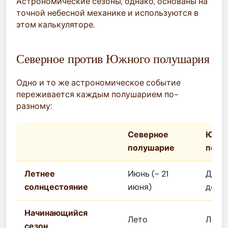
Астрономические сезоны, однако, основаны на
точной небесной механике и используются в
этом калькуляторе.
Северное против Южного полушария
Одно и то же астрономическое событие
переживается каждым полушарием по-
разному:
Северное
Южн
полушарие
полу
Летнее
Июнь (~ 21
Декаб
солнцестояние
июня)
дек)
Начинающийся
Лето
Лето
сезон