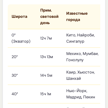
Прим.
Известные
Широта
световой
города
день
0°
Кито, Найроби,
12ч 7м
(Экватор)
Сингапур
Мехико, Мумбаи,
20°
13ч 13м
Гонолулу
Каир, Хьюстон,
30°
14ч 5м
Шанхай
Нью-Йорк,
40°
15ч 1м
Мадрид, Пекин