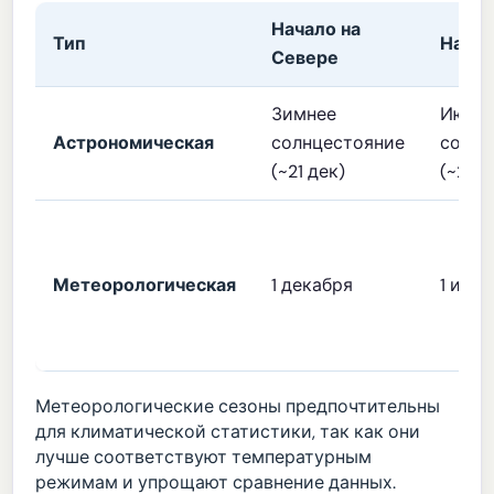
Начало на
Тип
Начал
Севере
Зимнее
Июнь
Астрономическая
солнцестояние
солнц
(~21 дек)
(~21 и
Метеорологическая
1 декабря
1 июн
Метеорологические сезоны предпочтительны
для климатической статистики, так как они
лучше соответствуют температурным
режимам и упрощают сравнение данных.