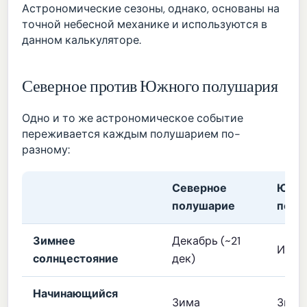
Астрономические сезоны, однако, основаны на
точной небесной механике и используются в
данном калькуляторе.
Северное против Южного полушария
Одно и то же астрономическое событие
переживается каждым полушарием по-
разному:
Северное
Южн
полушарие
полу
Зимнее
Декабрь (~21
Июнь 
солнцестояние
дек)
Начинающийся
Зима
Зима