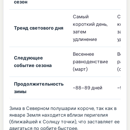
сезон
Самый
Сам
короткий день,
корот
Тренд светового дня
затем
зате
удлинение
удли
Весеннее
Весе
Следующее
равноденствие
равн
событие сезона
(март)
(сент
Продолжительность
~88–89 дней
~93–
зимы
Зима в Северном полушарии короче, так как в
январе Земля находится вблизи перигелия
(ближайшей к Солнцу точки), что заставляет ее
двигаться по орбите быстрее.