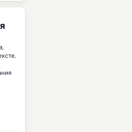
ия
а,
ексте.
ания