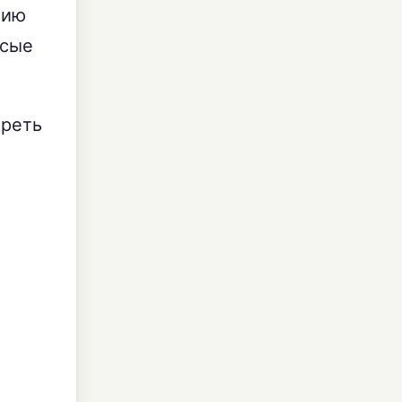
цию
осые
ереть