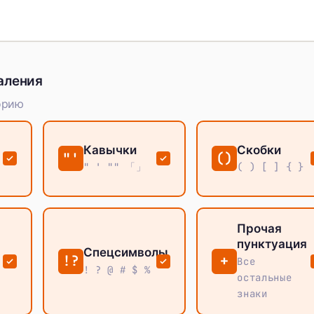
аления
орию
Кавычки
Скобки
"'
()
" ' "" 「」
( ) [ ] { }
Прочая
пунктуация
Спецсимволы
!?
+
Все
! ? @ # $ %
остальные
знаки