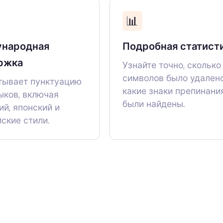
📊
народная
Подробная статист
ржка
Узнайте точно, сколько
символов было удалено
тывает пунктуацию
какие знаки препинани
ыков, включая
были найдены.
ий, японский и
ские стили.