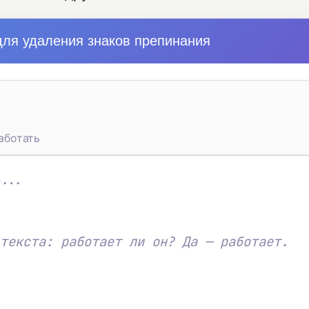
для удаления знаков препинания
аботать