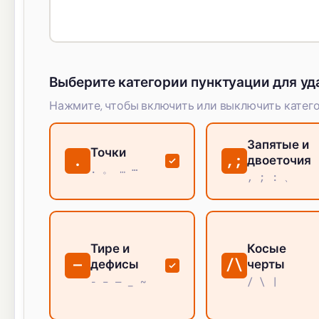
Выберите категории пунктуации для уд
Нажмите, чтобы включить или выключить катег
Запятые и
Точки
.
,;
двоеточия
. 。 … ⋯
, ; : 、
Тире и
Косые
—
/\
дефисы
черты
- – — _ ~
/ \ |