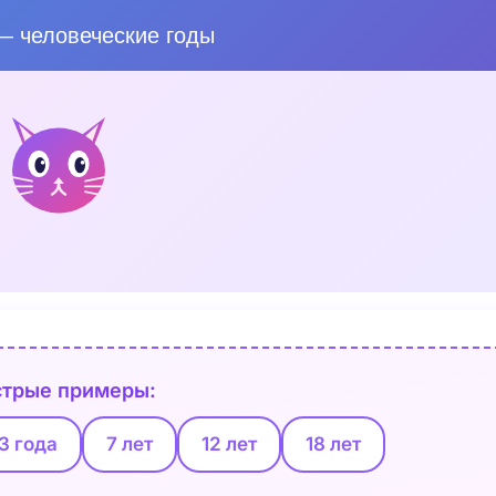
 человеческие годы
трые примеры:
3 года
7 лет
12 лет
18 лет