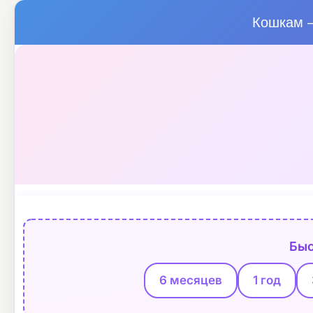
Кошкам —
Быс
6 месяцев
1 год