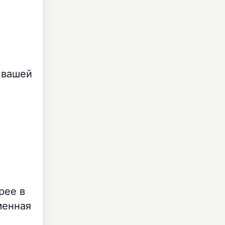
 вашей
рее в
менная