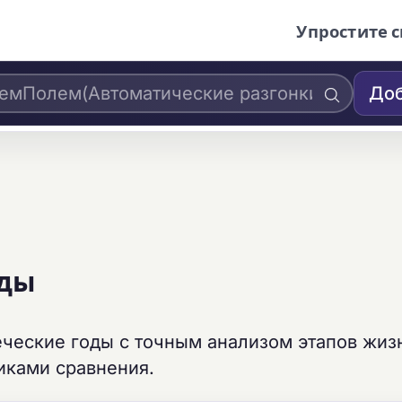
Упростите с
Доб
оды
еческие годы с точным анализом этапов жиз
иками сравнения.