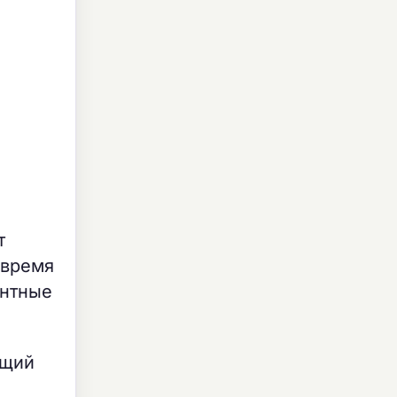
т
 время
ентные
ющий
а