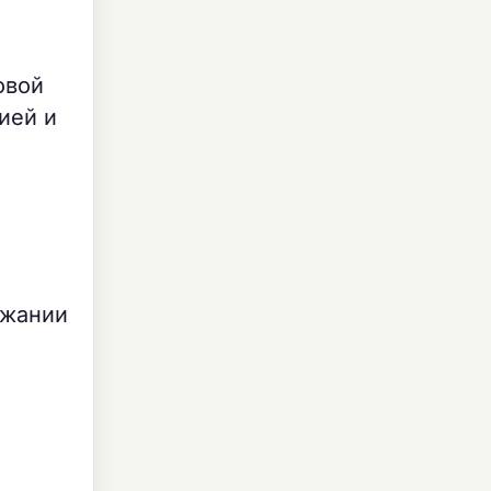
овой
ией и
ржании
о