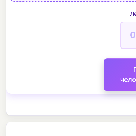
Л
чело