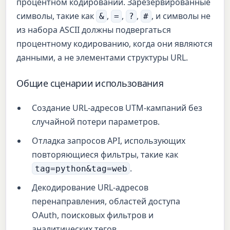
процентном кодировании. Зарезервированные
символы, такие как
,
,
,
, и символы не
&
=
?
#
из набора ASCII должны подвергаться
процентному кодированию, когда они являются
данными, а не элементами структуры URL.
Общие сценарии использования
Создание URL-адресов UTM-кампаний без
случайной потери параметров.
Отладка запросов API, использующих
повторяющиеся фильтры, такие как
.
tag=python&tag=web
Декодирование URL-адресов
перенаправления, областей доступа
OAuth, поисковых фильтров и
аналитических тегов.