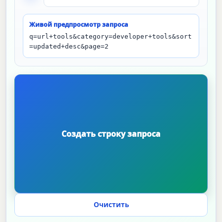
Живой предпросмотр запроса
q=url+tools&category=developer+tools&sort
=updated+desc&page=2
Очистить