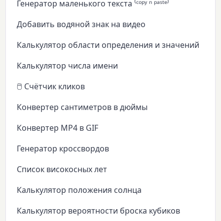
Генератор маленького текста ⁽ᶜᵒᵖʸ ⁿ ᵖᵃˢᵗᵉ⁾
Добавить водяной знак на видео
Калькулятор области определения и значений
Калькулятор числа имени
🖱️ Счётчик кликов
Конвертер сантиметров в дюймы
Конвертер MP4 в GIF
Генератор кроссвордов
Список високосных лет
Калькулятор положения солнца
Калькулятор вероятности броска кубиков