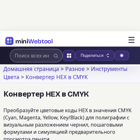
☰
mini
Webtool
Поделиться
Домашняя страница
>
Разное
>
Инструменты
Цвета
>
Конвертер HEX в CMYK
Конвертер HEX в CMYK
Преобразуйте цветовые коды HEX в значения CMYK
(Cyan, Magenta, Yellow, Key/Black) для полиграфии с
визуальным разложением чернил, пошаговыми
формулами и симуляцией предварительного
просмотра печати.