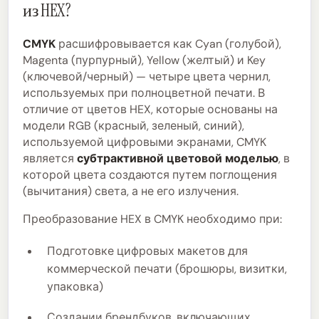
из HEX?
CMYK
расшифровывается как Cyan (голубой),
Magenta (пурпурный), Yellow (желтый) и Key
(ключевой/черный) — четыре цвета чернил,
используемых при полноцветной печати. В
отличие от цветов HEX, которые основаны на
модели RGB (красный, зеленый, синий),
используемой цифровыми экранами, CMYK
является
субтрактивной цветовой моделью
, в
которой цвета создаются путем поглощения
(вычитания) света, а не его излучения.
Преобразование HEX в CMYK необходимо при:
Подготовке цифровых макетов для
коммерческой печати (брошюры, визитки,
упаковка)
Создании брендбуков, включающих