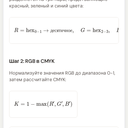
красный, зеленый и синий цвета:
R
=
hex
0
−
1
→
десятичное
,
G
=
hex
2
−
3
,
B
=
hex
4
−
д
е
с
я
т
и
ч
н
о
е
Шаг 2: RGB в CMYK
Нормализуйте значения RGB до диапазона 0-1,
затем рассчитайте CMYK:
K
=
1
−
max
(
R
′
,
G
′
,
B
′
)