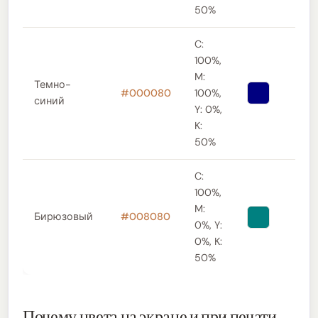
50%
C:
100%,
M:
Темно-
#000080
100%,
синий
Y: 0%,
K:
50%
C:
100%,
M:
Бирюзовый
#008080
0%, Y:
0%, K:
50%
Почему цвета на экране и при печати