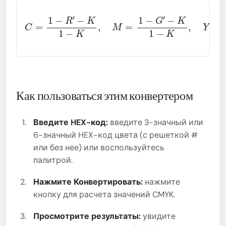
C
=
1
−
R
′
−
K
1
−
K
,
M
=
1
−
G
′
−
K
1
−
K
,
Y
=
1
−
B
′
−
K
1
−
K
Как пользоваться этим конвертером
Введите HEX-код:
введите 3-значный или
6-значный HEX-код цвета (с решеткой #
или без нее) или воспользуйтесь
палитрой.
Нажмите Конвертировать:
нажмите
кнопку для расчета значений CMYK.
Просмотрите результаты:
увидите