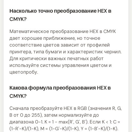
Насколько точно преобразование HEX в
CMYK?
Математическое преобразование HEX в CMYK
дает хорошее приближение, но точное
соответствие цветов зависит от профилей
принтера, типа бумаги и характеристик чернил.
Для критически важных печатных работ
используйте системы управления цветом и
цветопробу.
Какова формула преобразования HEX в
CMYK?
Сначала преобразуйте HEX в RGB (значения R, G,
B от 0 до 255), затем нормализуйте до
диапазона 0-1. K = 1 - max(R', G', B'). Если K < 1: C =
(1-R'-K)/(1-K), M = (1-G'-K)/(1-K), Y = (1-B'-K)/(1-K).