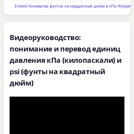
Embed Конвертер фунтов на квадратный дюйм в кПа Widget
Видеоруководство:
понимание и перевод единиц
давления кПа (килопаскали) и
psi (фунты на квадратный
дюйм)