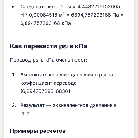
Следовательно: 1 psi = 4,4482216152605
Н / 0,00064516 м² = 6894,757293168 Па =
6,894757293168 кПа
Как перевести psi в кПа
Перевод psi в кПа очень прост:
Умножьте
значение давления в psi на
коэффициент перевода
(6,894757293168361)
Результат
— эквивалентное давление в
кПа
Примеры расчетов