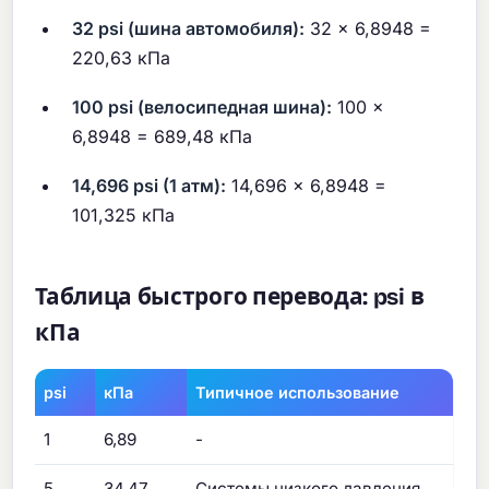
32 psi (шина автомобиля):
32 × 6,8948 =
220,63 кПа
100 psi (велосипедная шина):
100 ×
6,8948 = 689,48 кПа
14,696 psi (1 атм):
14,696 × 6,8948 =
101,325 кПа
Таблица быстрого перевода: psi в
кПа
psi
кПа
Типичное использование
1
6,89
-
5
34,47
Системы низкого давления