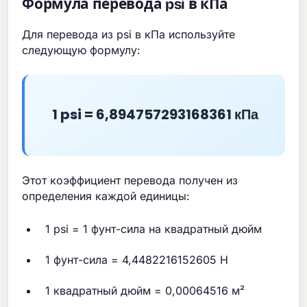
Формула перевода psi в кПа
Для перевода из psi в кПа используйте
следующую формулу:
1 psi = 6,894757293168361 кПа
Этот коэффициент перевода получен из
определения каждой единицы:
1 psi = 1 фунт-сила на квадратный дюйм
1 фунт-сила = 4,4482216152605 Н
1 квадратный дюйм = 0,00064516 м²