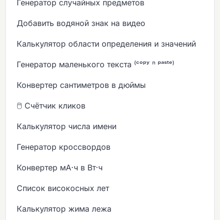
Генератор случайных предметов
Добавить водяной знак на видео
Калькулятор области определения и значений
Генератор маленького текста ⁽ᶜᵒᵖʸ ⁿ ᵖᵃˢᵗᵉ⁾
Конвертер сантиметров в дюймы
🖱️ Счётчик кликов
Калькулятор числа имени
Генератор кроссвордов
Конвертер мА·ч в Вт·ч
Список високосных лет
Калькулятор жима лежа