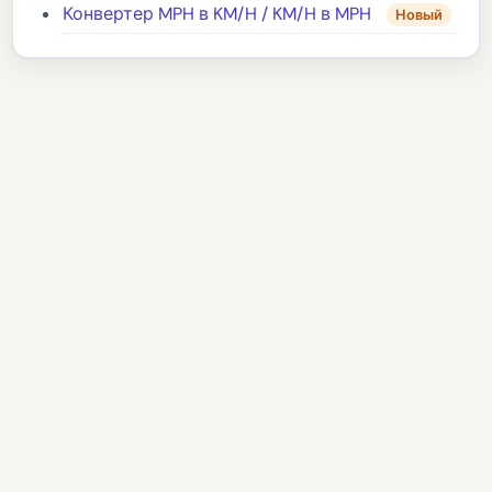
Конвертер MPH в KM/H / KM/H в MPH
Новый