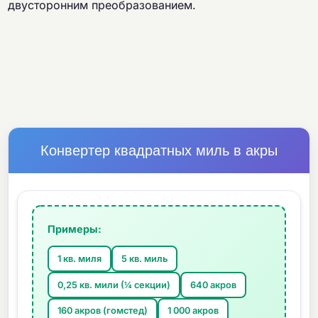
двусторонним преобразованием.
Конвертер квадратных миль в акры
Примеры:
1 кв. миля
5 кв. миль
0,25 кв. мили (¼ секции)
640 акров
160 акров (гомстед)
1 000 акров