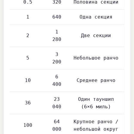
0.5
320
Половина секции
1
640
Одна секция
1
2
Две секции
280
3
5
Небольшое ранчо
200
6
10
Среднее ранчо
400
23
Один тауншип
36
040
(6×6 миль)
64
Крупное ранчо /
100
000
небольшой округ