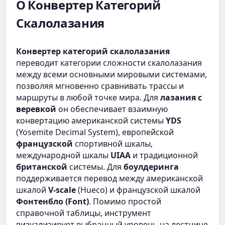
О Конвертер Категорий
Скалолазания
Конвертер категорий скалолазания
переводит категории сложности скалолазания
между всеми основными мировыми системами,
позволяя мгновенно сравнивать трассы и
маршруты в любой точке мира. Для
лазания с
веревкой
он обеспечивает взаимную
конвертацию американской системы
YDS
(Yosemite Decimal System), европейской
французской
спортивной шкалы,
международной шкалы
UIAA
и традиционной
британской
системы. Для
боулдеринга
поддерживается перевод между американской
шкалой
V-scale
(Hueco) и французской шкалой
Фонтенбло (Font)
. Помимо простой
справочной таблицы, инструмент
визуализирует выбранный уровень на лестнице