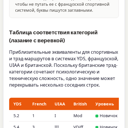
чтобы не путать ее с французской спортивной
системой, буквы пишутся заглавными.
Таблица соответствия категорий
(лазание с веревкой)
Приблизительные эквиваленты для спортивных
и трэд-маршрутов в системах YDS, французской,
UIAA и британской. Поскольку британские трэд-
категории сочетают психологическую и
техническую сложность, одно значение может
перекрывать несколько соседних строк.
YDS
French
UIAA
British
Уровень
5.2
1
I
Mod
Новичок
5.4
3
III
VDiff
Новичок