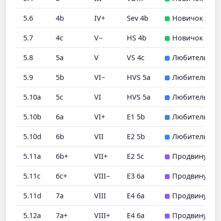
5.6
4b
IV+
Sev 4b
Новичок
5.7
4c
V−
HS 4b
Новичок
5.8
5a
V
VS 4c
Любитель
5.9
5b
VI−
HVS 5a
Любитель
5.10a
5c
VI
HVS 5a
Любитель
5.10b
6a
VI+
E1 5b
Любитель
5.10d
6b
VII
E2 5b
Любитель
5.11a
6b+
VII+
E2 5c
Продвинутый
5.11c
6c+
VIII−
E3 6a
Продвинутый
5.11d
7a
VIII
E4 6a
Продвинутый
5.12a
7a+
VIII+
E4 6a
Продвинутый