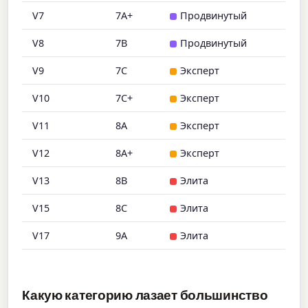
V7
7A+
Продвинутый
V8
7B
Продвинутый
V9
7C
Эксперт
V10
7C+
Эксперт
V11
8A
Эксперт
V12
8A+
Эксперт
V13
8B
Элита
V15
8C
Элита
V17
9A
Элита
Какую категорию лазает большинство