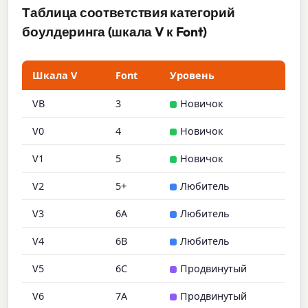
Таблица соответствия категорий
боулдеринга (шкала V к Font)
Шкала V
Font
Уровень
VB
3
Новичок
V0
4
Новичок
V1
5
Новичок
V2
5+
Любитель
V3
6A
Любитель
V4
6B
Любитель
V5
6C
Продвинутый
V6
7A
Продвинутый