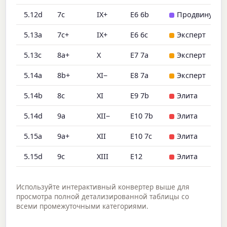
5.12d
7c
IX+
E6 6b
Продвинутый
5.13a
7c+
IX+
E6 6c
Эксперт
5.13c
8a+
X
E7 7a
Эксперт
5.14a
8b+
XI−
E8 7a
Эксперт
5.14b
8c
XI
E9 7b
Элита
5.14d
9a
XII−
E10 7b
Элита
5.15a
9a+
XII
E10 7c
Элита
5.15d
9c
XIII
E12
Элита
Используйте интерактивный конвертер выше для
просмотра полной детализированной таблицы со
всеми промежуточными категориями.