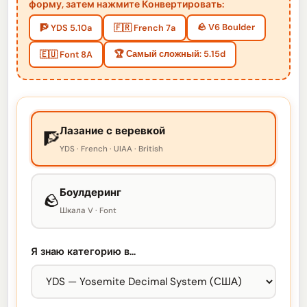
форму, затем нажмите Конвертировать:
🪨 V6 Boulder
🧗 YDS 5.10a
🇫🇷 French 7a
🏆 Самый сложный: 5.15d
🇪🇺 Font 8A
Лазание с веревкой
🧗
YDS · French · UIAA · British
Боулдеринг
🪨
Шкала V · Font
Я знаю категорию в…