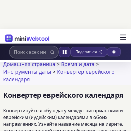
☰
mini
Webtool
Поделиться
Домашняя страница
>
Время и дата
>
Инструменты даты
>
Конвертер еврейского
календаря
Конвертер еврейского календаря
Конвертируйте любую дату между григорианским и
еврейским (иудейским) календарями в обоих
направлениях. Узнайте название месяца на иврите,
дату в традиционной гематрии буквами, день недели