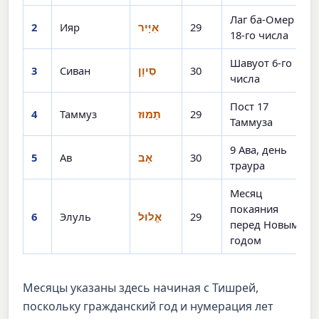
Лаг ба-Омер
2
Ияр
אִיָּיר
29
18-го числа
Шавуот 6-го
3
Сиван
סִיוָן
30
числа
Пост 17
4
Таммуз
תַּמּוּז
29
Таммуза
9 Ава, день
5
Ав
אָב
30
траура
Месяц
покаяния
6
Элуль
אֱלוּל
29
перед Новым
годом
Месяцы указаны здесь начиная с Тишрей,
поскольку гражданский год и нумерация лет