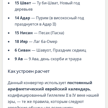
15 Шват
— Ту би-Шват, Новый год
деревьев
14 Адар
— Пурим (в високосный год
празднуется в Адар II)
15 Нисан
— Песах (Пасха)
18 Ияр
— Лаг ба-Омер
6 Сиван
— Шавуот, Праздник седмиц
9 Ав
— 9 Ава, день скорби и траура
Как устроен расчет
Данный конвертер использует
постоянный
арифметический еврейский календарь
,
кодифицированный Гиллелем II в IV веке нашей
эры, — те же правила, которым следуют
еврейские общины по всему миру.