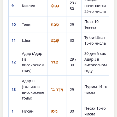
29 /
9
Кислев
כִּסְלֵו
начинается
30
25-го числа
Пост 10
10
Тевет
טֵבֵת
29
Тевета
Ту би-Шват
11
Шват
שְׁבָט
30
15-го числа
Адар (Адар
30 дней как
I в
29 /
Адар I в
12
אֲדָר
високосном
30
високосном
году)
году
Адар II
(только в
Пурим 14-го
13
אֲדָר ב׳
29
високосные
числа
годы)
Песах 15-го
1
Нисан
נִיסָן
30
числа