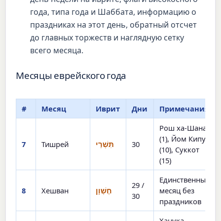
года, типа года и Шаббата, информацию о
праздниках на этот день, обратный отсчет
до главных торжеств и наглядную сетку
всего месяца.
Месяцы еврейского года
#
Месяц
Иврит
Дни
Примечания
Рош ха-Шана
(1), Йом Кипур
7
Тишрей
תִּשְׁרֵי
30
(10), Суккот
(15)
Единственный
29 /
8
Хешван
חֶשְׁוָן
месяц без
30
праздников
Ханука