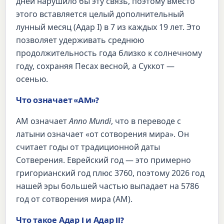
дней нарушило бы эту связь, поэтому вместо
этого вставляется целый дополнительный
лунный месяц (Адар I) в 7 из каждых 19 лет. Это
позволяет удерживать среднюю
продолжительность года близко к солнечному
году, сохраняя Песах весной, а Суккот —
осенью.
Что означает «AM»?
AM означает
Anno Mundi
, что в переводе с
латыни означает «от сотворения мира». Он
считает годы от традиционной даты
Сотверения. Еврейский год — это примерно
григорианский год плюс 3760, поэтому 2026 год
нашей эры большей частью выпадает на 5786
год от сотворения мира (AM).
Что такое Адар I и Адар II?