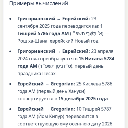
Примеры вычислений
Григорианский → Еврейский:
23
сентября 2025 года переводится как
1
Тишрей 5786 года AM
(
א׳ תִּשְׁרֵי תשפ״ו
) —
Рош ха-Шана, еврейский Новый год.
Григорианский → Еврейский:
23 апреля
2024 года преобразуется в
15 Нисана 5784
года AM
(
ט״ו נִיסָן תשפ״ד
), первый день
праздника Песах.
Еврейский → Gregorian:
25 Кислева 5786
года AM (первый день Хануки)
конвертируется в
15 декабря 2025 года
.
Еврейский → Gregorian:
10 Тишрей 5787
года AM (Йом Кипур) переводится в
соответствующую ему осеннюю дату 2026