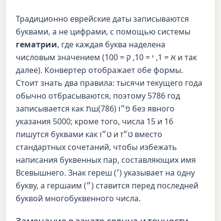
Традиционно еврейские даты записываются
буквами, а не цифрами, с помощью системы
гематрии
, где каждая буква наделена
числовым значением (א = 1, י = 10, ק = 100 и так
далее). Конвертер отображает обе формы.
Стоит знать два правила: тысячи текущего года
обычно отбрасываются, поэтому 5786 год
записывается как
(786) без явного
תшפ״ו
указания 5000; кроме того, числа 15 и 16
пишутся буквами как
ט״ו
и
ט״ז
вместо
стандартных сочетаний, чтобы избежать
написания буквенных пар, составляющих имя
Всевышнего. Знак гереш (׳) указывает на одну
букву, а гершаим (״) ставится перед последней
буквой многобуквенного числа.