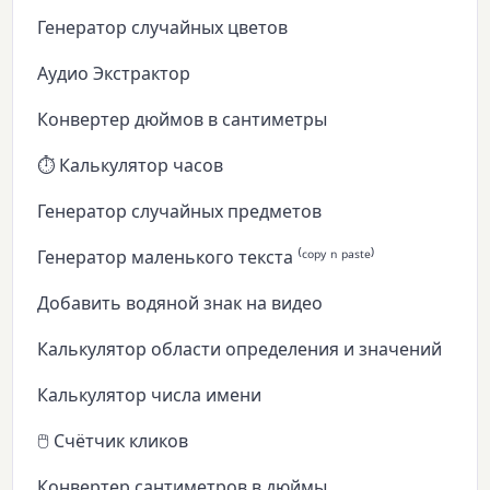
Генератор случайных цветов
Аудио Экстрактор
Конвертер дюймов в сантиметры
⏱️ Калькулятор часов
Генератор случайных предметов
Генератор маленького текста ⁽ᶜᵒᵖʸ ⁿ ᵖᵃˢᵗᵉ⁾
Добавить водяной знак на видео
Калькулятор области определения и значений
Калькулятор числа имени
🖱️ Счётчик кликов
Конвертер сантиметров в дюймы