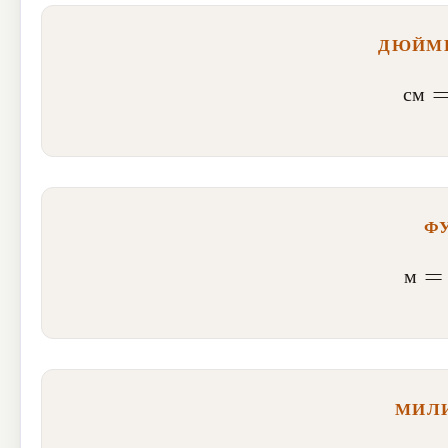
ДЮЙМЫ
см
с
м
Ф
м
=
м
МИЛ
км
=