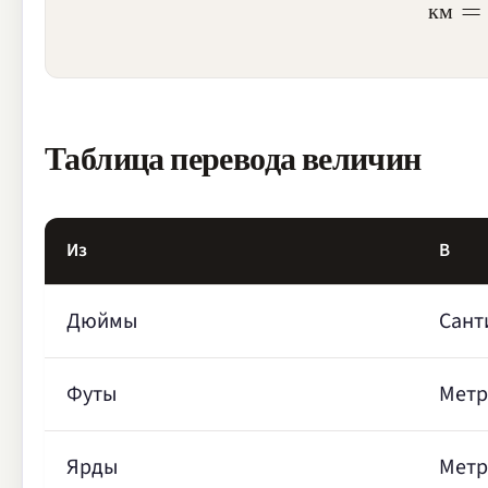
к
м
Таблица перевода величин
Из
В
Дюймы
Сант
Футы
Мет
Ярды
Мет