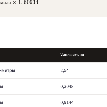
м
и
л
и
Умножить на
иметры
2,54
ры
0,3048
ры
0,9144