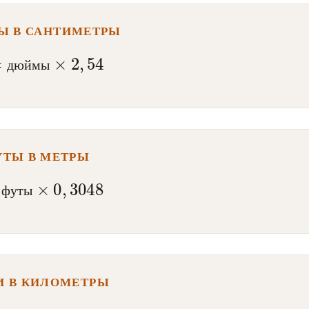
 В САНТИМЕТРЫ
=
дюймы
×
2
,
54
д
ю
й
м
ы
УТЫ В МЕТРЫ
футы
×
0
,
3048
ф
у
т
ы
И В КИЛОМЕТРЫ
мили
×
1
,
60934