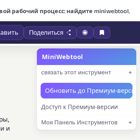
вой рабочий процесс: найдите miniwebtool.
авить
Поделиться
MiniWebtool
связать этот инструмент
Обновить до Премиум-версии
Доступ к Премиум-версии
ры,
Моя Панель Инструментов
и и