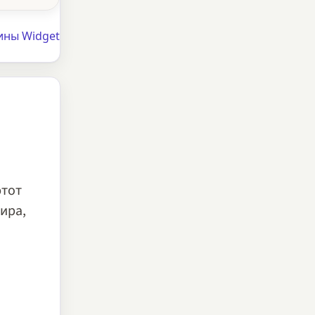
ины Widget
этот
ира,