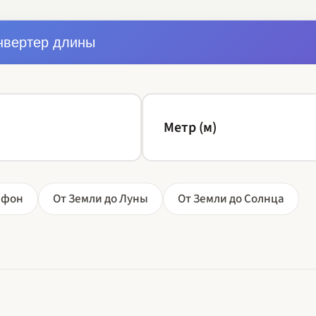
нвертер длины
афон
От Земли до Луны
От Земли до Солнца