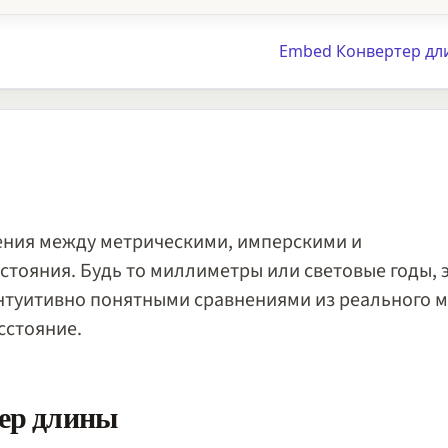
Embed Конвертер дл
ения между метрическими, имперскими и
тояния. Будь то миллиметры или световые годы, 
интуитивно понятными сравнениями из реального м
сстояние.
тер длины