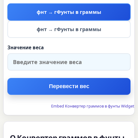
фнт → г
Фунты в граммы
фнт → г
Фунты в граммы
Значение веса
Перевести вес
Embed Конвертер граммов в фунты Widget