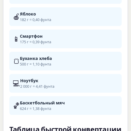
Яблоко
🍎
182 г = 0,40 фунта
Смартфон
📱
175 г = 0,39 фунта
Буханка хлеба
🍞
500 г = 1,10 фунта
Ноутбук
💻
2 000 г = 4,41 фунта
Баскетбольный мяч
🏀
624 г = 1,38 фунта
Таблица быстрой конвертации