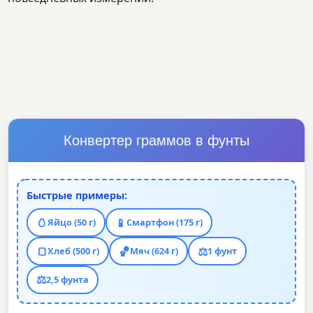
Конвертер граммов в фунты
Быстрые примеры:
🥚
📱
Яйцо (50 г)
Смартфон (175 г)
🍞
🏀
⚖️
Хлеб (500 г)
Мяч (624 г)
1 фунт
⚖️
2,5 фунта