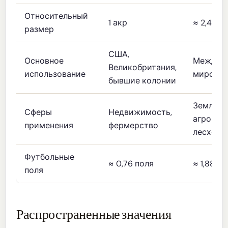
Относительный
1 акр
≈ 2,47 а
размер
США,
Основное
Междуна
Великобритания,
использование
мирово
бывшие колонии
Землеус
Сферы
Недвижимость,
агроном
применения
фермерство
лесхоз
Футбольные
≈ 0,76 поля
≈ 1,88 по
поля
Распространенные значения