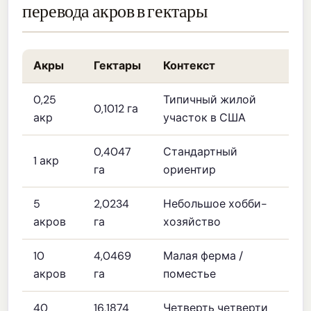
перевода акров в гектары
Акры
Гектары
Контекст
0,25
Типичный жилой
0,1012 га
акр
участок в США
0,4047
Стандартный
1 акр
га
ориентир
5
2,0234
Небольшое хобби-
акров
га
хозяйство
10
4,0469
Малая ферма /
акров
га
поместье
40
16,1874
Четверть четверти