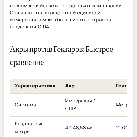
лесном хозяйстве и городском планировании.
Они являются стандартной единицей
измерения земли в большинстве стран за
пределами США.
Акры против Гектаров: Быстрое
сравнение
Характеристика
Акр
Гектар
Имперская /
Система
Метриче
США
Квадратные
4 046,86 м²
10 000 м
метры