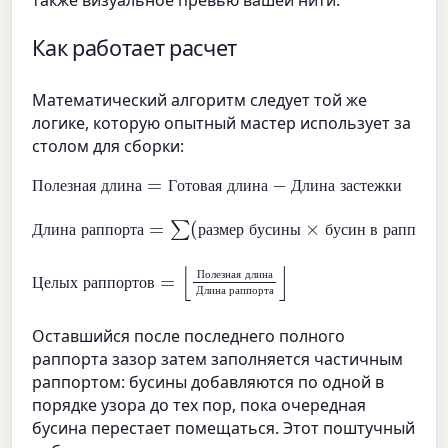
Как работает расчет
Математический алгоритм следует той же
логике, которую опытный мастер использует за
столом для сборки:
Полезная длина
Готовая длина
−
Длина застежки
=
П
о
л
е
з
н
а
я
д
л
и
н
а
Г
о
т
о
в
а
я
д
л
и
н
а
Д
л
и
н
а
з
а
с
т
е
ж
к
и
Длина раппорта
размер бусины
×
бусин в раппорте
=
∑
(
)
Д
л
и
н
а
р
а
п
п
о
р
т
а
р
а
з
м
е
р
б
у
с
и
н
ы
б
у
с
и
н
в
р
а
п
п
о
р
т
е
Целых раппортов
Полезная длина
Длина раппорта
=
⌊
⌋
П
о
л
е
з
н
а
я
д
л
и
н
а
Ц
е
л
ы
х
р
а
п
п
о
р
т
о
в
Д
л
и
н
а
р
а
п
п
о
р
т
а
Оставшийся после последнего полного
раппорта зазор затем заполняется частичным
раппортом: бусины добавляются по одной в
порядке узора до тех пор, пока очередная
бусина перестает помещаться. Этот поштучный