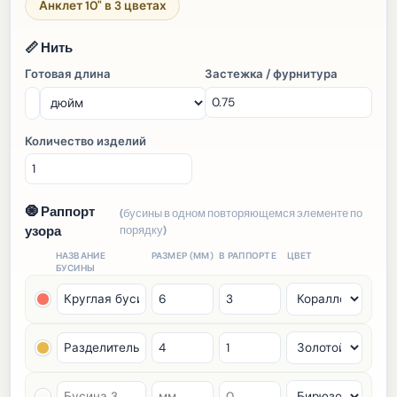
Анклет 10" в 3 цветах
📏 Нить
Готовая длина
Застежка / фурнитура
Количество изделий
🧿 Раппорт
(бусины в одном повторяющемся элементе по
узора
порядку)
НАЗВАНИЕ
РАЗМЕР (ММ)
В РАППОРТЕ
ЦВЕТ
БУСИНЫ