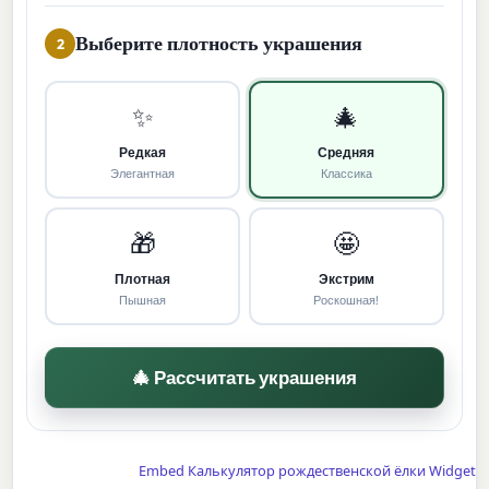
Выберите плотность украшения
2
✨
🎄
Редкая
Средняя
Элегантная
Классика
🎁
🤩
Плотная
Экстрим
Пышная
Роскошная!
🎄 Рассчитать украшения
Embed Калькулятор рождественской ёлки Widget