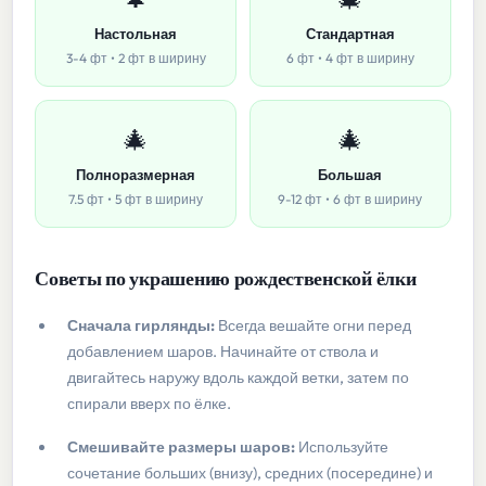
Настольная
Стандартная
3-4 фт • 2 фт в ширину
6 фт • 4 фт в ширину
🎄
🎄
Полноразмерная
Большая
7.5 фт • 5 фт в ширину
9-12 фт • 6 фт в ширину
Советы по украшению рождественской ёлки
Сначала гирлянды:
Всегда вешайте огни перед
добавлением шаров. Начинайте от ствола и
двигайтесь наружу вдоль каждой ветки, затем по
спирали вверх по ёлке.
Смешивайте размеры шаров:
Используйте
сочетание больших (внизу), средних (посередине) и