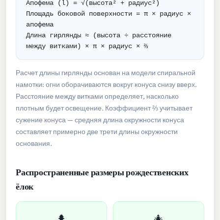
Апофема (l) = √(высота² + радиус²)
Площадь боковой поверхности = π × радиус ×
апофема
Длина гирлянды ≈ (высота ÷ расстояние
между витками) × π × радиус × ⅔
Расчет длины гирлянды основан на модели спиральной
намотки: огни оборачиваются вокруг конуса снизу вверх.
Расстояние между витками определяет, насколько
плотным будет освещение. Коэффициент ⅔ учитывает
сужение конуса — средняя длина окружности конуса
составляет примерно две трети длины окружности
основания.
Распространенные размеры рождественских
ёлок
🌲
🎄