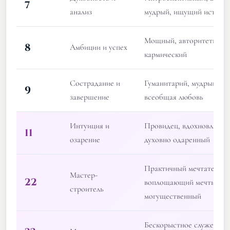
7
анализ
мудрый, ищущий истину
Мощный, авторитетный, 
8
Амбиции и успех
кармический
Сострадание и
Гуманитарий, мудрый, щ
9
завершение
всеобщая любовь
Интуиция и
Провидец, вдохновляющ
11
озарение
духовно одаренный
Практичный мечтатель,
Мастер-
22
воплощающий мечты,
строитель
могущественный
Бескорыстное служение,