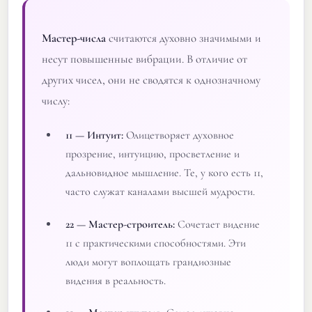
Мастер-числа
считаются духовно значимыми и
несут повышенные вибрации. В отличие от
других чисел, они не сводятся к однозначному
числу:
11 — Интуит:
Олицетворяет духовное
прозрение, интуицию, просветление и
дальновидное мышление. Те, у кого есть 11,
часто служат каналами высшей мудрости.
22 — Мастер-строитель:
Сочетает видение
11 с практическими способностями. Эти
люди могут воплощать грандиозные
видения в реальность.