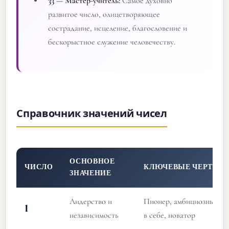
33 — Мастер-учитель:
Самое духовно
развитое число, олицетворяющее
сострадание, исцеление, благословение и
бескорыстное служение человечеству.
Справочник значений чисел
ОСНОВНОЕ
ЧИСЛО
КЛЮЧЕВЫЕ ЧЕРТЫ
ЗНАЧЕНИЕ
Лидерство и
Пионер, амбициозный, у
1
независимость
в себе, новатор