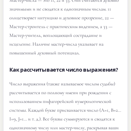
Мастер-числа — это 11, 22 и 33. Они считаются духовно
значимыми и не сводятся к однозначным числам. 11
олицетворяет интуицию и духовное прозрение, 22 —
Мастер-строитель с практическим видением, а 33 —
Мастер-учитель, воплощающий сострадание и
исцеление. Наличие мастер-числа указывает на
повышенный духовный потенциал.
Как рассчитывается число выражения?
Число выражения (также называемое числом судьбы)
рассчитывается по полному имени при рождении с
использованием пифагорейской нумерологической
системы. Каждой букве присваивается число (A=1, B=2...
I=9, J=1... и т. д.). Все буквы суммируются и сводятся к
однозначному числу или мастер-числу, раскрывая ваши