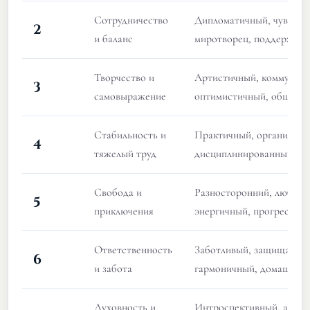
Сотрудничество
Дипломатичный, чувстви
2
и баланс
миротворец, поддержив
Творчество и
Артистичный, коммуника
3
самовыражение
оптимистичный, общите
Стабильность и
Практичный, организова
4
тяжелый труд
дисциплинированный, н
Свобода и
Разносторонний, любозн
5
приключения
энергичный, прогрессив
Ответственность
Заботливый, защищающи
6
и забота
гармоничный, домашний
Духовность и
Интроспективный, анали