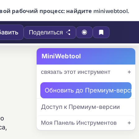
вой рабочий процесс: найдите miniwebtool.
авить
Поделиться
MiniWebtool
связать этот инструмент
Обновить до Премиум-версии
Доступ к Премиум-версии
го
Моя Панель Инструментов
са,