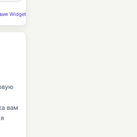
вия Widget
овую
ка вам
ля