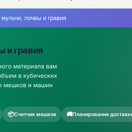
 мульчи, почвы и гравия
ы и гравия
ного материала вам
объем в кубических
во мешков и машин
📦
🚚
Счетчик мешков
Планирование доставк