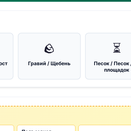
🪨
⏳
ост
Гравий / Щебень
Песок / Песок
площадок