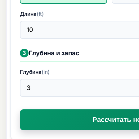
Длина
(
ft
)
Глубина и запас
3
Глубина
(
in
)
Рассчитать н