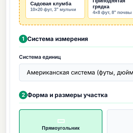
Приподнятая
Садовая клумба
грядка
10×20 фут, 3" мульчи
4×8 фут, 8" почвы
Система измерения
1
Система единиц
Форма и размеры участка
2
▭
Прямоугольник