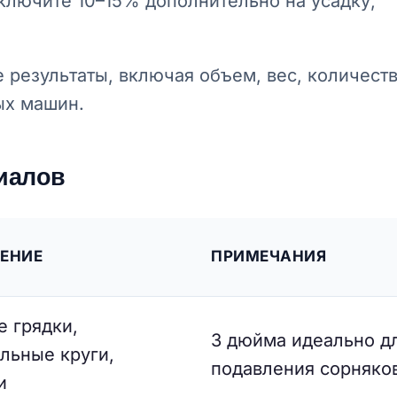
лючите 10–15% дополнительно на усадку,
результаты, включая объем, вес, количест
ых машин.
иалов
ЕНИЕ
ПРИМЕЧАНИЯ
 грядки,
3 дюйма идеально д
льные круги,
подавления сорняко
и