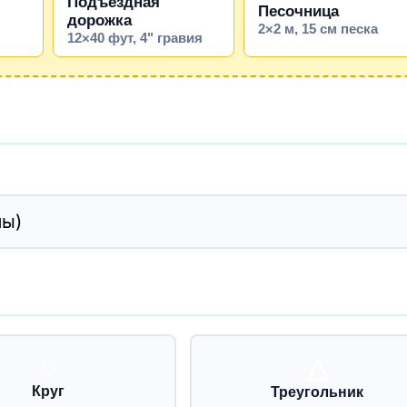
Подъездная
Песочница
дорожка
2×2 м, 15 см песка
12×40 фут, 4" гравия
○
△
Круг
Треугольник