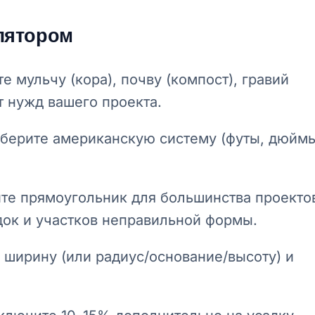
улятором
 мульчу (кора), почву (компост), гравий
т нужд вашего проекта.
ерите американскую систему (футы, дюймы
е прямоугольник для большинства проекто
док и участков неправильной формы.
 ширину (или радиус/основание/высоту) и