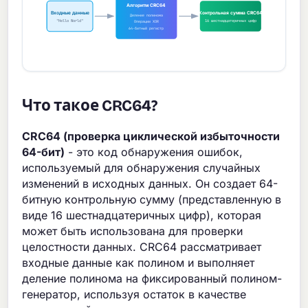
Алгоритм CRC64
Входные данные
Контрольная сумма CRC64
Деление полинома
"Hello World"
16 шестнадцатеричных цифр
Операции XOR
64-битный регистр
Что такое CRC64?
CRC64 (проверка циклической избыточности
64-бит)
- это код обнаружения ошибок,
используемый для обнаружения случайных
изменений в исходных данных. Он создает 64-
битную контрольную сумму (представленную в
виде 16 шестнадцатеричных цифр), которая
может быть использована для проверки
целостности данных. CRC64 рассматривает
входные данные как полином и выполняет
деление полинома на фиксированный полином-
генератор, используя остаток в качестве