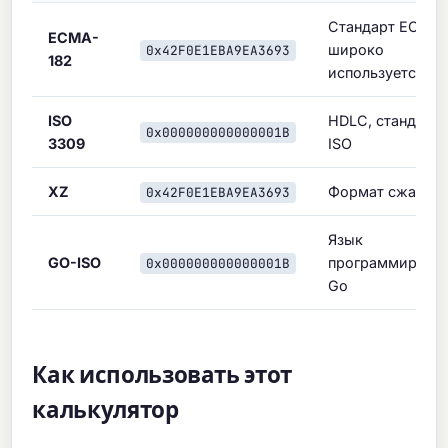
Стандарт ECMA,
ECMA-
широко
0x42F0E1EBA9EA3693
182
используется
ISO
HDLC, стандарт
0x000000000000001B
3309
ISO
XZ
Формат сжатия 
0x42F0E1EBA9EA3693
Язык
GO-ISO
программирова
0x000000000000001B
Go
Как использовать этот
калькулятор