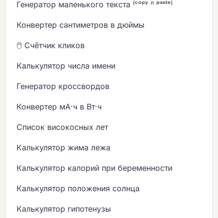
Генератор маленького текста ⁽ᶜᵒᵖʸ ⁿ ᵖᵃˢᵗᵉ⁾
Конвертер сантиметров в дюймы
🖱️ Счётчик кликов
Калькулятор числа имени
Генератор кроссвордов
Конвертер мА·ч в Вт·ч
Список високосных лет
Калькулятор жима лежа
Калькулятор калорий при беременности
Калькулятор положения солнца
Калькулятор гипотенузы