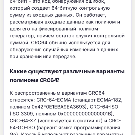
64-бит) - это код обнаружения ошибок,
который создает 64-битную контрольную
сумму из входных данных. Он работает,
рассматривая входные данные как полином и
деля его на фиксированный полином-
генератор, причем остаток служит контрольной
суммой. CRC64 обычно используется для
обнаружения случайных изменений в данных
при хранении или передаче.
Какие существуют различные варианты
полинома CRC64?
К распространенным вариантам CRC64
относятся: CRC-64-ECMA (стандарт ECMA-182,
полином 0x42F0E1EBA9EA3693), CRC-64-ISO
(ISO 3309, полином 0x000000000000001B),
CRC-64-XZ (используется в сжатии xz) и CRC-
64-GO-ISO (вариант языка программирования
Go). Каждый использует различные параметры,