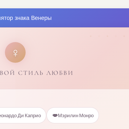
лятор знака Венеры
♀
СВОЙ СТИЛЬ ЛЮБВИ
💋
еонардо Ди Каприо
Мэрилин Монро