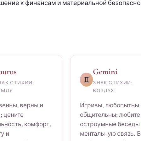
шение к финансам и материальной безопасно
aurus
Gemini
♊
НАК СТИХИИ:
ЗНАК СТИХИИ:
ЕМЛЯ
ВОЗДУХ
венны, верны и
Игривы, любопытны 
; цените
общительны; любите
ьность, комфорт,
остроумные беседы
у и
ментальную связь. В