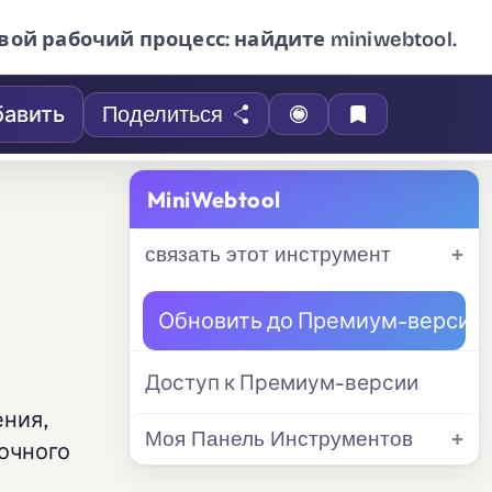
вой рабочий процесс: найдите miniwebtool.
авить
Поделиться
MiniWebtool
связать этот инструмент
Обновить до Премиум-версии
Доступ к Премиум-версии
ения,
Моя Панель Инструментов
точного