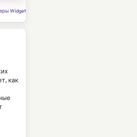
еры Widget
ких
т, как
чные
т