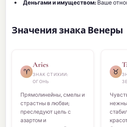
Деньгами и имуществом:
Ваше отно
Значения знака Венеры
Aries
T
♈
♉
ЗНАК СТИХИИ:
З
ОГОНЬ
З
Прямолинейны, смелы и
Чувст
страстны в любви;
нежны
преследуют цель с
стабил
азартом и
красот