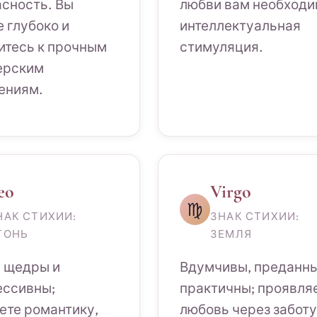
асность. Вы
любви вам необход
 глубоко и
интеллектуальная
итесь к прочным
стимуляция.
ерским
ениям.
eo
Virgo
♍
НАК СТИХИИ:
ЗНАК СТИХИИ:
ГОНЬ
ЗЕМЛЯ
, щедры и
Вдумчивы, преданны
ессивны;
практичны; проявля
ете романтику,
любовь через заботу