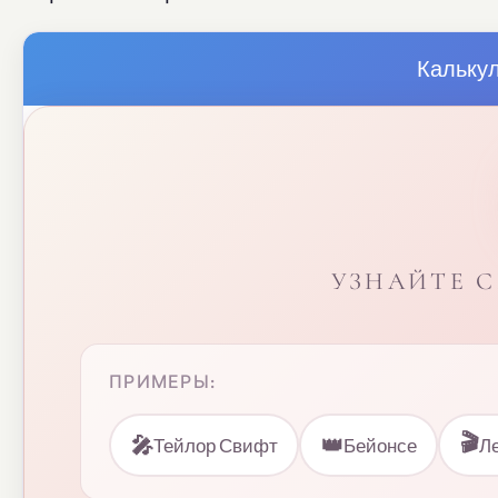
Кальку
УЗНАЙТЕ 
ПРИМЕРЫ:
🎬
🎤
👑
Тейлор Свифт
Бейонсе
Л