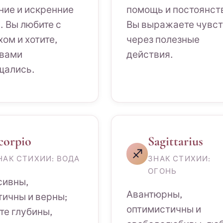
ние и искренние
помощь и постоянст
. Вы любите с
Вы выражаете чувс
ом и хотите,
через полезные
 вами
действия.
щались.
corpio
Sagittarius
♐
НАК СТИХИИ: ВОДА
ЗНАК СТИХИИ:
ОГОНЬ
сивны,
Авантюрны,
тичны и верны;
оптимистичны и
те глубины,