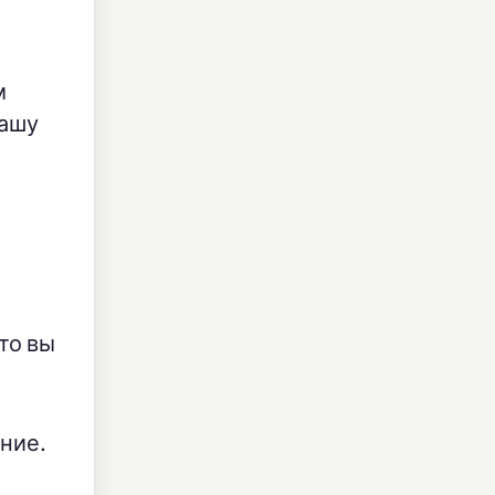
м
вашу
то вы
ние.