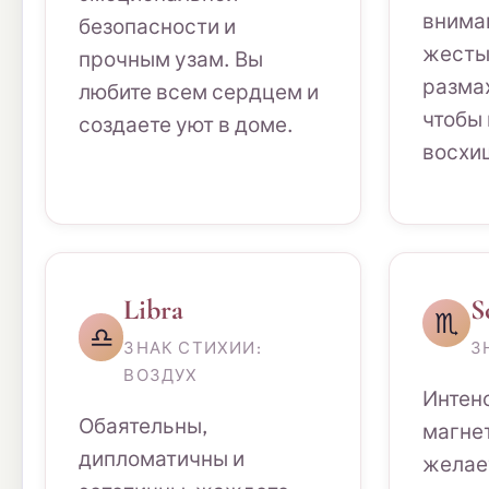
внима
безопасности и
жесты
прочным узам. Вы
размах
любите всем сердцем и
чтобы
создаете уют в доме.
восхи
Libra
S
♏
♎
ЗНАК СТИХИИ:
З
ВОЗДУХ
Интен
Обаятельны,
магне
дипломатичны и
желае