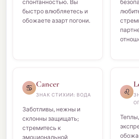
спонтанностью. Вы
безоп
быстро влюбляетесь и
любите
обожаете азарт погони.
стрем
партн
отнош
Cancer
L
♋
♌
ЗНАК СТИХИИ: ВОДА
З
О
Заботливы, нежны и
Теплы
склонны защищать;
экспр
стремитесь к
обожа
эмоциональной