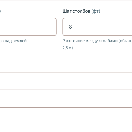
)
Шаг столбов
(
фт
)
ра над землей
Расстояние между столбами (обычн
2,5 м)