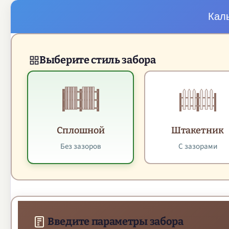
Кал
Выберите стиль забора
Сплошной
Штакетник
Без зазоров
С зазорами
Введите параметры забора