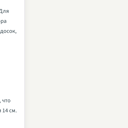
 Для
ора
 досок,
 что
 14 см.