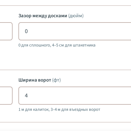
Зазор между досками
(
дюйм
)
0 для сплошного, 4–5 см для штакетника
Ширина ворот
(
фт
)
1 м для калиток, 3–4 м для въездных ворот